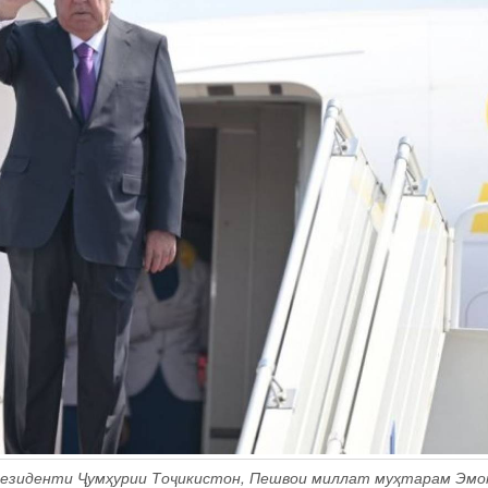
резиденти Ҷумҳурии Тоҷикистон, Пешвои миллат муҳтарам Эм