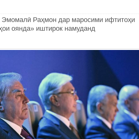
н Эмомалӣ Раҳмон дар маросими ифтитоҳи
ҳои оянда» иштирок намуданд