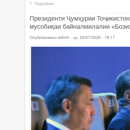
Подробнее
о
Сарвари
давлат
Президенти Ҷумҳурии Тоҷикисто
Эмомалӣ
Раҳмон
мусобиқаи байналмилалии «Бози
дар
якчанд
Опубликовано
admin
-
ср, 29/07/2026 - 18:17
вазорату
идораҳо
тағйироти
кадрӣ
амалӣ
намуданд