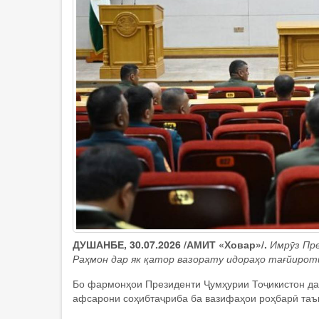
ДУШАНБЕ, 30.07.2026 /АМИТ «Ховар»/.
Имрӯз Пр
Раҳмон дар як қатор вазорату идораҳо тағйирот
Бо фармонҳои Президенти Ҷумҳурии Тоҷикистон да
афсарони соҳибтаҷриба ба вазифаҳои роҳбарӣ таъ