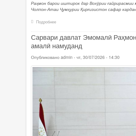
Раҳмон барои иштирок дар Вохӯрии ғайрирасмии
Чолпон-Атаи Ҷумҳурии Қирғизистон сафар кардан
Подробнее
о
Сафари
кории
Сарвари давлат Эмомалӣ Раҳмон 
Президенти
Ҷумҳурии
амалӣ намуданд
Тоҷикистон
Эмомалӣ
Опубликовано
admin
-
чт, 30/07/2026 - 14:30
Раҳмон
ба
Ҷумҳурии
Қирғизистон