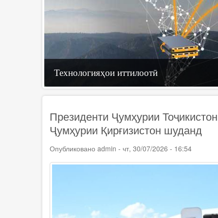
Телевизиони рақамӣ
Технологияҳои иттилоотӣ
ҶСК «Телерадиоком»
Президенти Ҷумҳурии Тоҷикисто
Ҷумҳурии Қирғизистон шуданд
Опубликовано
admin
-
чт, 30/07/2026 - 16:54