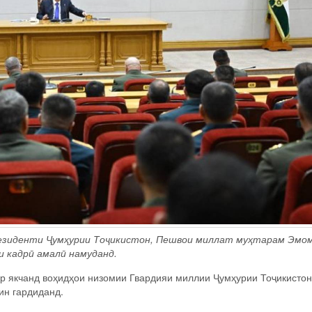
езиденти Ҷумҳурии Тоҷикистон, Пешвои миллат муҳтарам Эмо
и кадрӣ амалӣ намуданд.
р якчанд воҳидҳои низомии Гвардияи миллии Ҷумҳурии Тоҷикистон
ин гардиданд.