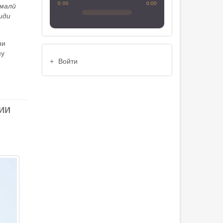
0:00
омалӣ
0:00
иди
ни
му
USER
Войти
ACCOUNT
MENU
ии