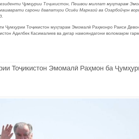
резиденти Ҷумҳурии Тоҷикистон, Пешвои миллат муҳтарам Эм
машварати сарони давлатҳои Осиёи Марказӣ ва Озарбойҷон вор
д.
нти Ҷумҳурии Тоҷикистон муҳтарам Эмомалӣ Раҳмонро Раиси Дево
истон Адилбек Касималиев ва дигар намояндагони воломақом гар
рии Тоҷикистон Эмомалӣ Раҳмон ба Ҷумҳур