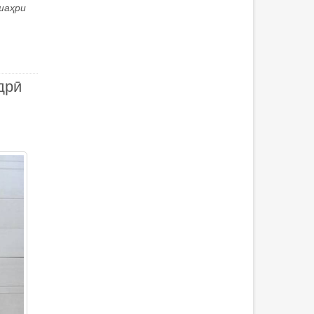
шаҳри
дрӣ