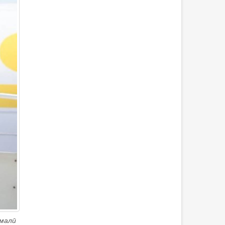
омалӣ