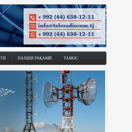
 ТВ
ПАХШИ РАҚАМӢ
ТАМОС