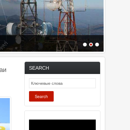
SEARCH
аи
Search