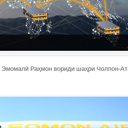
н Эмомалӣ Раҳмон вориди шаҳри Чолпон-Ат