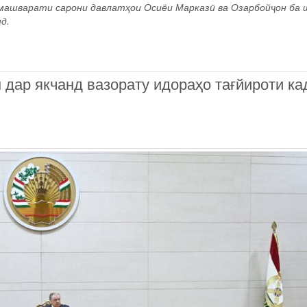
 машварати сарони давлатҳои Осиёи Марказӣ ва Озарбойҷон ба 
д.
дар якчанд вазорату идораҳо тағйироти ка