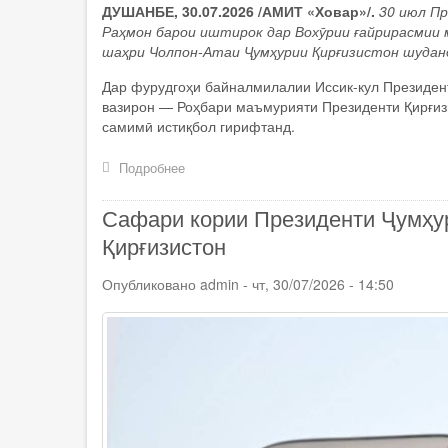
ДУШАНБЕ, 30.07.2026 /АМИТ «Ховар»/.
30 июл П
Раҳмон барои иштирок дар Вохӯрии ғайрирасмии 
шаҳри Чолпон-Атаи Ҷумҳурии Қирғизистон шудан
Дар фурудгоҳи байналмилалии Иссик-кул Президе
вазирон — Роҳбари маъмурияти Президенти Қирғиз
самимӣ истиқбол гирифтанд.
Подробнее
о
Президенти
Ҷумҳурии
Сафари кории Президенти Ҷумҳу
Тоҷикистон
Эмомалӣ
Қирғизистон
Раҳмон
вориди
Опубликовано
admin
-
чт, 30/07/2026 - 14:50
шаҳри
Чолпон-
Атаи
Ҷумҳурии
Қирғизистон
шуданд