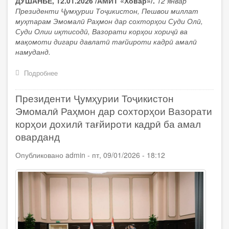
ДУШАНБЕ, 12.01.2026 /АМИТ «Ховар»/.
12 январ
Президенти Ҷумҳурии Тоҷикистон, Пешвои миллат
муҳтарам Эмомалӣ Раҳмон дар сохторҳои Суди Олӣ,
Суди Олии иқтисодӣ, Вазорати корҳои хориҷӣ ва
мақомоти дигари давлатӣ тағйироти кадрӣ амалӣ
намуданд.
Подробнее
о
Сарвари
давлат
Президенти Ҷумҳурии Тоҷикистон
Эмомалӣ
Раҳмон
Эмомалӣ Раҳмон дар сохторҳои Вазорати
дар
корҳои дохилӣ тағйироти кадрӣ ба амал
сохторҳои
оварданд
Суди
Олӣ,
Опубликовано
admin
-
пт, 09/01/2026 - 18:12
Суди
Олии
иқтисодӣ,
Вазорати
корҳои
хориҷӣ
ва
мақомоти