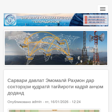
Перейти
к
Toggl
основному
navig
содержанию
Сарвари давлат Эмомалӣ Раҳмон дар
сохторҳои қудратӣ тағйироти кадрӣ анҷом
доданд
Опубликовано
admin
-
пт, 16/01/2026 - 12:24