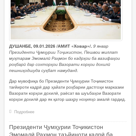
дигари
давлатӣ
тағйироти
кадрӣ
амалӣ
намуданд
ДУШАНБЕ, 09.01.2026 /АМИТ «Ховар»/.
9 январ
Президенти Ҷумҳурии Тоҷикистон, Пешвои миллат
муҳтарам Эмомалӣ Раҳмон бо кадрҳои ба вазифаҳои
роҳбарӣ дар сохторҳои Вазорати корҳои дохилӣ
пешниҳодшуда суҳбат намуданд.
Дар мувофиқа бо Президенти Ҷумҳурии Тоҷикистон
тағйироти кадрӣ дар ҳайати роҳбарии дастгоҳи марказии
Вазорати корҳои дохилӣ, раёсат ва шуъбаҳои Вазорати
корҳои дохилӣ дар як қатор шаҳру ноҳияҳо амалӣ гардид.
Подробнее
о
Президенти
Ҷумҳурии
Президенти Ҷумҳурии Тоҷикистон
Тоҷикистон
Эмомалӣ
Эмомалӣ Раҳмон таъйиноти кадрӣ ба