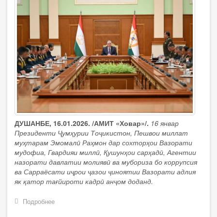
ДУШАНБЕ, 16.01.2026. /АМИТ «Ховар»/.
16 январ
Президенти Ҷумҳурии Тоҷикистон, Пешвои миллат
муҳтарам Эмомалӣ Раҳмон дар сохторҳои Вазорати
мудофиа, Гвардияи миллӣ, Қушунҳои сарҳадӣ, Агентии
назорати давлатии молиявӣ ва мубориза бо коррупсия
ва Сарраёсати иҷрои ҷазои ҷиноятии Вазорати адлия
як қатор тағйироти кадрӣ анҷом доданд.
Подробнее
о
Сарвари