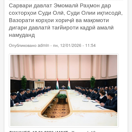
давлат
Сарвари давлат Эмомалӣ Раҳмон дар
Эмомалӣ
Раҳмон
сохторҳои Суди Олӣ, Суди Олии иқтисодӣ,
дар
Вазорати корҳои хориҷӣ ва мақомоти
сохторҳои
дигари давлатӣ тағйироти кадрӣ амалӣ
қудратӣ
тағйироти
намуданд
кадрӣ
анҷом
Опубликовано
admin
-
пн, 12/01/2026 - 11:54
доданд