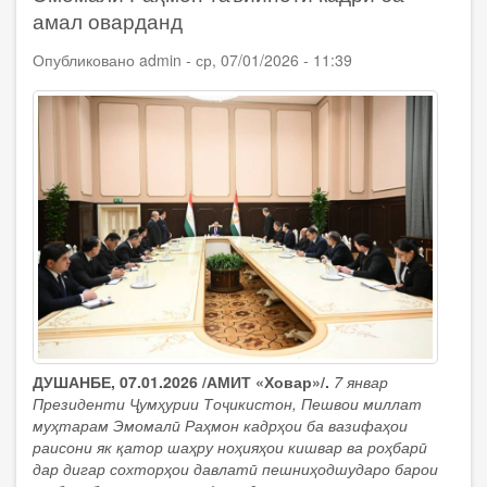
Раҳмон
амал оварданд
дар
сохторҳои
Опубликовано
admin
-
ср, 07/01/2026 - 11:39
Вазорати
корҳои
дохилӣ
тағйироти
кадрӣ
ба
амал
оварданд
ДУШАНБЕ, 07.01.2026 /АМИТ «Ховар»/.
7 январ
Президенти Ҷумҳурии Тоҷикистон, Пешвои миллат
муҳтарам Эмомалӣ Раҳмон кадрҳои ба вазифаҳои
раисони як қатор шаҳру ноҳияҳои кишвар ва роҳбарӣ
дар дигар сохторҳои давлатӣ пешниҳодшударо барои