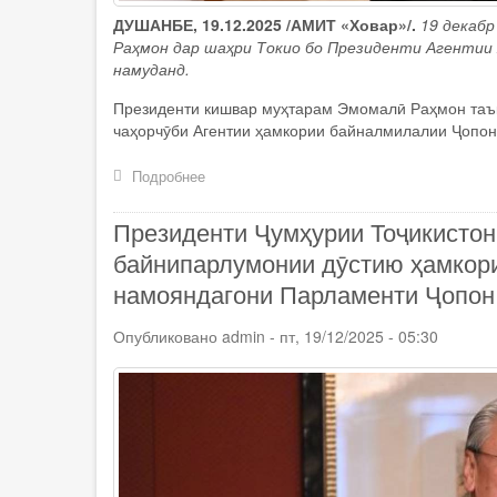
ДУШАНБЕ, 19.12.2025 /АМИТ «Ховар»/.
19 декаб
Раҳмон дар шаҳри Токио бо Президенти Агентии 
намуданд.
Президенти кишвар муҳтарам Эмомалӣ Раҳмон таъки
чаҳорчӯби Агентии ҳамкории байналмилалии Ҷопон
Подробнее
о
Президенти
Ҷумҳурии
Президенти Ҷумҳурии Тоҷикистон
Тоҷикистон
Эмомалӣ
байнипарлумонии дӯстию ҳамкори
Раҳмон
намояндагони Парламенти Ҷопон
бо
Президенти
Опубликовано
Агентии
admin
-
пт, 19/12/2025 - 05:30
ҳамкории
байналмилалии
Ҷопон
Акиҳико
Танака
мулоқот
намуданд