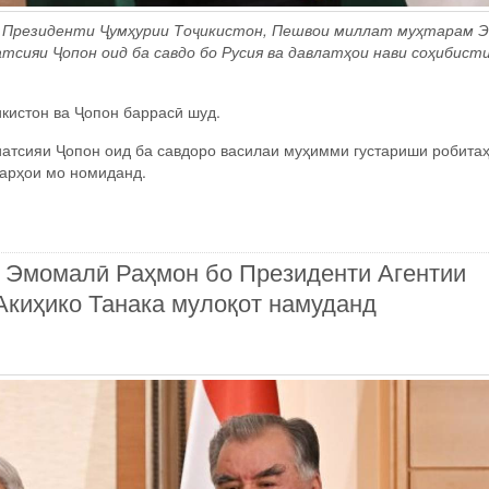
р Президенти Ҷумҳурии Тоҷикистон, Пешвои миллат муҳтарам 
сияи Ҷопон оид ба савдо бо Русия ва давлатҳои нави соҳибист
кистон ва Ҷопон баррасӣ шуд.
атсияи Ҷопон оид ба савдоро василаи муҳимми густариши робита
варҳои мо номиданд.
н Эмомалӣ Раҳмон бо Президенти Агентии
киҳико Танака мулоқот намуданд