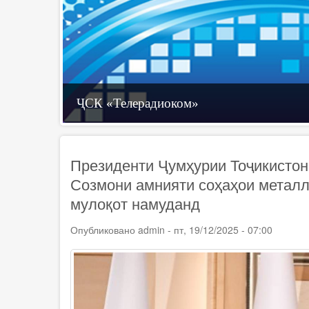
Телевизиони рақамӣ
Технологияҳои иттилоотӣ
ҶСК «Телерадиоком»
Президенти Ҷумҳурии Тоҷикисто
Созмони амнияти соҳаҳои металл
мулоқот намуданд
Опубликовано
admin
-
пт, 19/12/2025 - 07:00