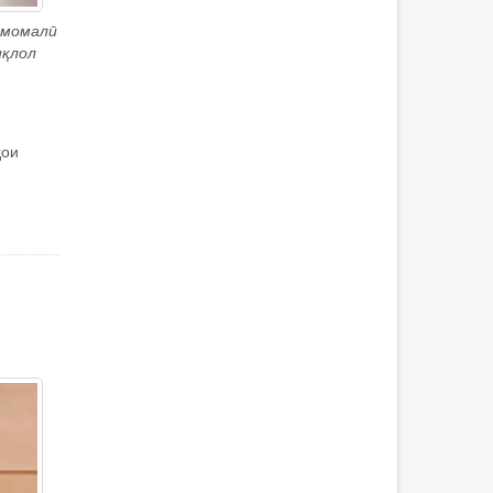
Эмомалӣ
иқлол
ҳои