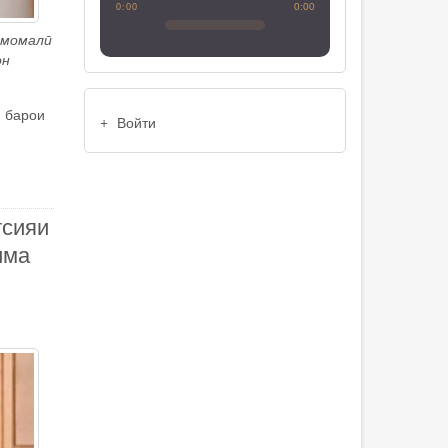
0:00
0:00
Эмомалӣ
он
USER
н барои
Войти
ACCOUNT
MENU
тсияи
има