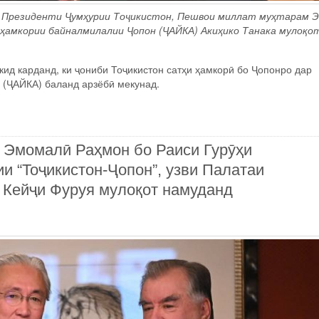
р Президенти Ҷумҳурии Тоҷикистон, Пешвои миллат муҳтарам 
ҳамкории байналмилалии Ҷопон (ҶАЙКА) Акиҳико Танака мулоқо
д карданд, ки ҷониби Тоҷикистон сатҳи ҳамкорӣ бо Ҷопонро дар
 (ҶАЙКА) баланд арзёбӣ мекунад.
 Эмомалӣ Раҳмон бо Раиси Гурӯҳи
и “Тоҷикистон-Ҷопон”, узви Палатаи
 Кейҷи Фуруя мулоқот намуданд