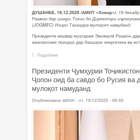
ДУШАНБЕ, 19.12.2025 /АМИТ «Ховар»/.
19 декаб
Раҳмон дар шаҳри Токио бо Директори иҷрокунан
(JOGMEC) Ичиро Такаҳара мулоқот намуданд.
Президенти кишвар муҳтарам Эмомалӣ Раҳмон дар о
амалисозии лоиҳаҳо дар бахшҳои энергетика ва ис
Подробнее
о
Президенти
Ҷумҳурии
Президенти Ҷумҳурии Тоҷикисто
Тоҷикистон
Эмомалӣ
Ҷопон оид ба савдо бо Русия ва
Раҳмон
мулоқот намуданд
бо
Директори
Опубликовано
иҷрокунандаи
admin
-
пт, 19/12/2025 - 06:40
Созмони
амнияти
соҳаҳои
металлургия
ва
энергетикаи
Ҷопон