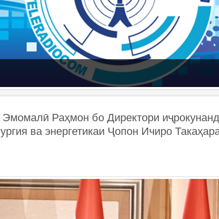
н Эмомалӣ Раҳмон бо Директори иҷрокунан
ургия ва энергетикаи Ҷопон Ичиро Такаҳар