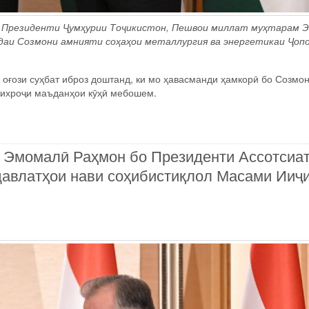
р Президенти Ҷумҳурии Тоҷикистон, Пешвои миллат муҳтарам 
даи Созмони амнияти соҳаҳои металлургия ва энергетикаи Ҷоп
ғози суҳбат иброз доштанд, ки мо ҳавасманди ҳамкорӣ бо Созмо
тихроҷи маъданҳои кӯҳӣ мебошем.
н Эмомалӣ Раҳмон бо Президенти Ассотсиа
 давлатҳои нави соҳибистиқлол Масами Ииҷ