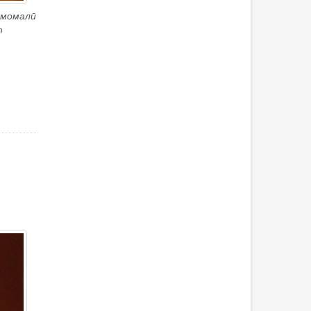
Эмомалӣ
т