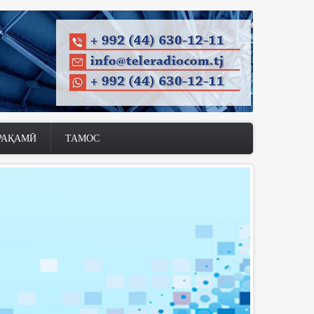
РАҚАМӢ
ТАМОС