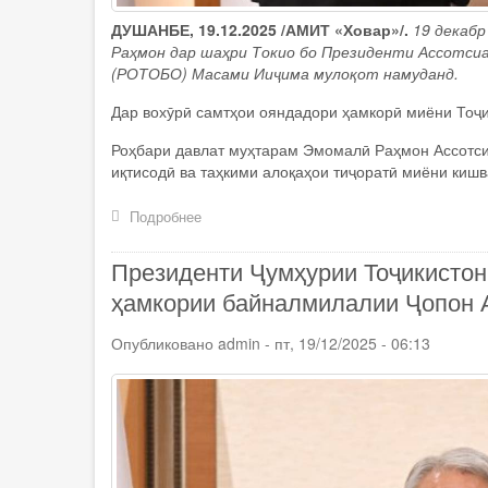
ДУШАНБЕ, 19.12.2025 /АМИТ «Ховар»/.
19 декаб
Раҳмон дар шаҳри Токио бо Президенти Ассотсиат
(РОТОБО) Масами Ииҷима мулоқот намуданд.
Дар вохӯрӣ самтҳои ояндадори ҳамкорӣ миёни Тоҷи
Роҳбари давлат муҳтарам Эмомалӣ Раҳмон Ассотси
иқтисодӣ ва таҳкими алоқаҳои тиҷоратӣ миёни киш
Подробнее
о
Президенти
Ҷумҳурии
Президенти Ҷумҳурии Тоҷикисто
Тоҷикистон
Эмомалӣ
ҳамкории байналмилалии Ҷопон А
Раҳмон
бо
Опубликовано
admin
-
пт, 19/12/2025 - 06:13
Президенти
Ассотсиатсияи
Ҷопон
оид
ба
савдо
бо