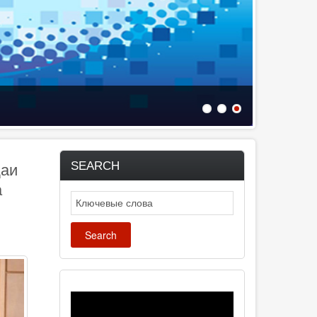
SEARCH
даи
а
Search