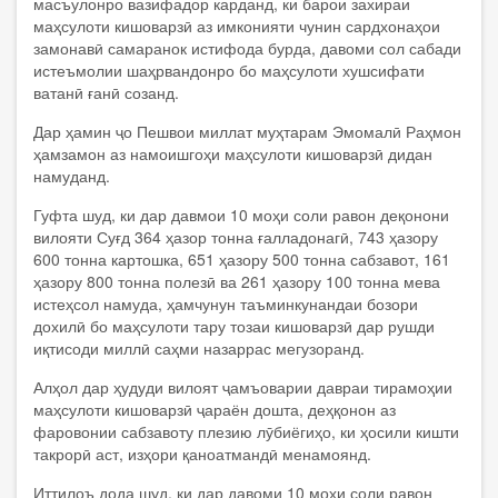
масъулонро вазифадор карданд, ки барои захираи
маҳсулоти кишоварзӣ аз имконияти чунин сардхонаҳои
замонавӣ самаранок истифода бурда, давоми сол сабади
истеъмолии шаҳрвандонро бо маҳсулоти хушсифати
ватанӣ ғанӣ созанд.
Дар ҳамин ҷо Пешвои миллат муҳтарам Эмомалӣ Раҳмон
ҳамзамон аз намоишгоҳи маҳсулоти кишоварзӣ дидан
намуданд.
Гуфта шуд, ки дар давмои 10 моҳи соли равон деқонони
вилояти Суғд 364 ҳазор тонна ғалладонагӣ, 743 ҳазору
600 тонна картошка, 651 ҳазору 500 тонна сабзавот, 161
ҳазору 800 тонна полезӣ ва 261 ҳазору 100 тонна мева
истеҳсол намуда, ҳамчунун таъминкунандаи бозори
дохилӣ бо маҳсулоти тару тозаи кишоварзӣ дар рушди
иқтисоди миллӣ саҳми назаррас мегузоранд.
Алҳол дар ҳудуди вилоят ҷамъоварии давраи тирамоҳии
маҳсулоти кишоварзӣ ҷараён дошта, деҳқонон аз
фаровонии сабзавоту плезию лӯбиёгиҳо, ки ҳосили кишти
такрорӣ аст, изҳори қаноатмандӣ менамоянд.
Иттилоъ дода шуд, ки дар давоми 10 моҳи соли равон