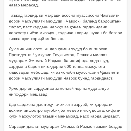
назар мерасад.
Таъкид гардид, ки мақсади асосии муассисони Ҷамъияти
дорои масъулияти маҳдуди «Чавроқ» баланд бардоштани
сифат, паст кардани нархҳо ва қонеъ гардонидани
дархосту ниёзи мизоҷон, тадриҷан ворид шудан ба бозори
кишварҳои хориҷӣ мебошад.
Дуюмин иншооте, ки дар ҳамин ҳудуд бо иштироки
Президенти Ҷумҳурии Тоҷикистон, Пешвои миллат
муҳтарам Эмомалӣ Раҳмон ба истифода дода шуд,
сардхона барои нигоҳдории 600 тонна маҳсулоти
кишоварзӣ мебошад, ки аз ҷониби муассисони Ҷамъияти
дорои масъулияти маҳдуди Чавроқ бунёд гардидааст.
Ҳоло дар ин сардхонаи замонавӣ чор намуди ангур
нигоҳдорӣ мешавад.
Дар сардхона дастгоҳу таҷҳизоти зарурӣ, ки ҳарорати
дохили иншоотро мутобиқ ба меъёр нигоҳ дошта, сифати
хуби маҳсулотро таъмин менамояд, насб карда шудааст.
Сарвари давлат муҳтарам Эмомалӣ Раҳмон зимни боздид