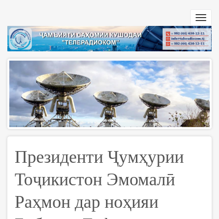
Перейти
к
Toggl
основному
navig
содержанию
Президенти Ҷумҳурии
Тоҷикистон Эмомалӣ
Раҳмон дар ноҳияи