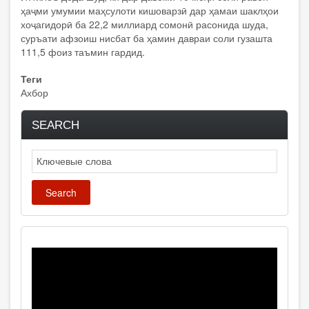
ҳаҷми умумии маҳсулоти кишоварзӣ дар ҳамаи шаклҳои
хоҷагидорӣ ба 22,2 миллиард сомонӣ расонида шуда,
суръати афзоиш нисбат ба ҳамин давраи соли гузашта
111,5 фоиз таъмин гардид.
Теги
Ахбор
SEARCH
Search