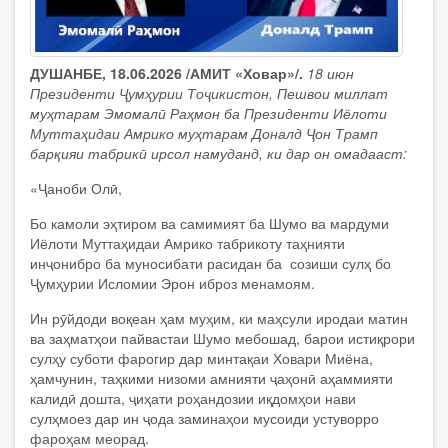
ДУШАНБЕ, 18.06.2026 /АМИТ «Ховар»/.
18 июн
Президенти Ҷумҳурии Тоҷикистон, Пешвои миллат
муҳтарам Эмомалӣ Раҳмон ба Президенти Иёлоти
Муттаҳидаи Амрико муҳтарам Доналд Ҷон Трамп
барқияи табрикӣ ирсол намуданд, ки дар он омадааст:
«Ҷаноби Олӣ,
Бо камоли эҳтиром ва самимият ба Шумо ва мардуми
Иёлоти Муттаҳидаи Амрико табрикоту таҳнияти
инҷонибро ба муносибати расидан ба созиши сулҳ бо
Ҷумҳурии Исломии Эрон иброз менамоям.
Ин рӯйдоди воқеан ҳам муҳим, ки маҳсули иродаи матин
ва заҳматҳои пайвастаи Шумо мебошад, барои истиқрори
сулҳу суботи фарогир дар минтақаи Ховари Миёна,
ҳамчунин, таҳкими низоми амнияти ҷаҳонӣ аҳаммияти
калидӣ дошта, ҷиҳати роҳандозии иқдомҳои нави
сулҳмоез дар ин ҷода заминаҳои мусоиди устуворро
фароҳам меорад.