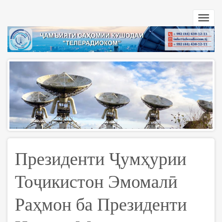
Перейти
к
Toggl
основному
navig
содержанию
Президенти Ҷумҳурии
Тоҷикистон Эмомалӣ
Раҳмон ба Президенти