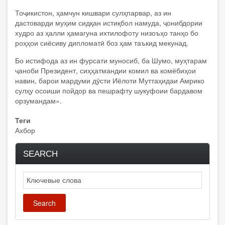
Тоҷикистон, ҳамчун кишвари сулҳпарвар, аз ин
дастоварди муҳим сидқан истиқбол намуда, ҷонибдории
худро аз ҳалли ҳамагуна ихтилофоту низоъҳо танҳо бо
роҳҳои сиёсиву дипломатӣ боз ҳам таъкид мекунад.
Бо истифода аз ин фурсати муносиб, ба Шумо, муҳтарам
ҷаноби Президент, сиҳҳатмандии комил ва комёбиҳои
навин, барои мардуми дӯсти Иёлоти Муттаҳидаи Амрико
сулҳу осоиши пойдор ва пешрафту шукуфоии бардавом
орзумандам».
Теги
Ахбор
SEARCH
Search