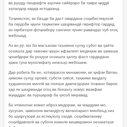
ва рушду пешрафти аҳолии сайёраро ба таври ҷиддӣ
халалдор карда истодаанд.
Тоҷикистон, ки баъди ба даст овардани соҳибистиқлолӣ
ба гирдоби ҷанги таҳмилии шаҳрвандӣ гирифтор гардид,
аз оқибатҳои фоҷиабору сангини чунин равандҳо хуб огоҳ
мебошад.
Аз ин рӯ, мо ба масъалаи таъмини сулҳу субот ва ҳаёти
осоишта дар тамоми ҷаҳон афзалият медиҳем ва ҳамеша
ҷонибдори бо роҳҳои осоишта ҳаллу фасл гардидани
ҳама гуна мухолифату низоъҳо мебошем.
Дар робита ба ин, хотиррасон менамоям, ки ҳифзи Ватан,
ҳимояи сулҳу оромӣ, суботи сиёсӣ, таҳкими ваҳдату
худшиносии миллӣ ва пояҳои давлатдории тоҷикон барои
ҳар як шаҳрванди огоҳ ва бонангу номус вазифаи
муқаддас ва пуршараф ба ҳисоб меравад.
Бо итминони комил иброз медорам, ки мардуми мо,
хусусан, ҷавонони ватандӯсту ватанпараст минбаъд низ
бо шукргузорӣ аз истиқлолу озодӣ, соҳибватаниву
соҳибдавлатӣ ва суботи комили кишварамон неъматҳои