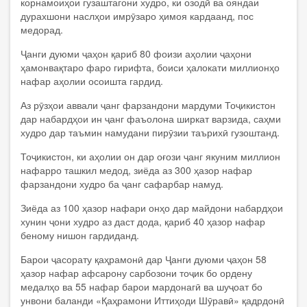
корнамоиҳои гузаштагони худро, ки озодӣ ва ояндаи
дурахшони наслҳои имрӯзаро ҳимоя кардаанд, пос
медорад.
Ҷанги дуюми ҷаҳон қариб 80 фоизи аҳолии ҷаҳони
ҳамонвақтаро фаро гирифта, боиси ҳалокати миллионҳо
нафар аҳолии осоишта гардид.
Аз рӯзҳои аввали ҷанг фарзандони мардуми Тоҷикистон
дар набардҳои ин ҷанг фаъолона ширкат варзида, саҳми
худро дар таъмин намудани пирӯзии таърихӣ гузоштанд.
Тоҷикистон, ки аҳолии он дар оғози ҷанг якуним миллион
нафарро ташкил медод, зиёда аз 300 ҳазор нафар
фарзандони худро ба ҷанг сафарбар намуд.
Зиёда аз 100 ҳазор нафари онҳо дар майдони набардҳои
хунин ҷони худро аз даст дода, қариб 40 ҳазор нафар
беному нишон гардиданд.
Барои ҷасорату қаҳрамонӣ дар Ҷанги дуюми ҷаҳон 58
ҳазор нафар афсарону сарбозони тоҷик бо ордену
медалҳо ва 55 нафар барои мардонагӣ ва шуҷоат бо
унвони баланди «Қаҳрамони Иттиҳоди Шӯравӣ» қадрдонӣ