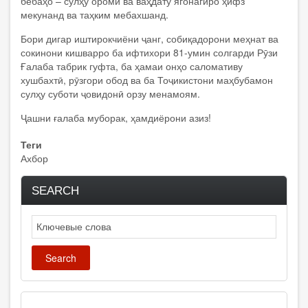
бебаҳо – сулҳу оромӣ ва ваҳдату ягонагиро ҳифз
мекунанд ва таҳким мебахшанд.
Бори дигар иштирокчиёни ҷанг, собиқадорони меҳнат ва
сокинони кишварро ба ифтихори 81-умин солгарди Рӯзи
Ғалаба табрик гуфта, ба ҳамаи онҳо саломативу
хушбахтӣ, рӯзгори обод ва ба Тоҷикистони маҳбубамон
сулҳу суботи ҷовидонӣ орзу менамоям.
Ҷашни ғалаба муборак, ҳамдиёрони азиз!
Теги
Ахбор
SEARCH
Search