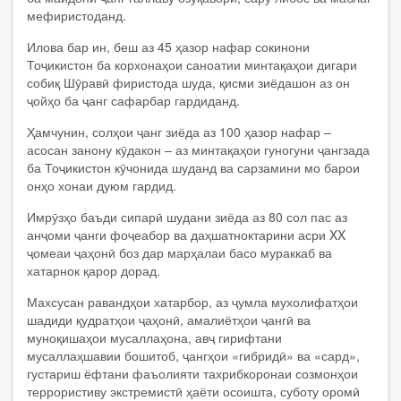
мефиристоданд.
Илова бар ин, беш аз 45 ҳазор нафар сокинони
Тоҷикистон ба корхонаҳои саноатии минтақаҳои дигари
собиқ Шӯравӣ фиристода шуда, қисми зиёдашон аз он
ҷойҳо ба ҷанг сафарбар гардиданд.
Ҳамчунин, солҳои ҷанг зиёда аз 100 ҳазор нафар –
асосан занону кӯдакон – аз минтақаҳои гуногуни ҷангзада
ба Тоҷикистон кӯчонида шуданд ва сарзамини мо барои
онҳо хонаи дуюм гардид.
Имрӯзҳо баъди сипарӣ шудани зиёда аз 80 сол пас аз
анҷоми ҷанги фоҷеабор ва даҳшатноктарини асри XX
ҷомеаи ҷаҳонӣ боз дар марҳалаи басо мураккаб ва
хатарнок қарор дорад.
Махсусан равандҳои хатарбор, аз ҷумла мухолифатҳои
шадиди қудратҳои ҷаҳонӣ, амалиётҳои ҷангӣ ва
муноқишаҳои мусаллаҳона, авҷ гирифтани
мусаллаҳшавии бошитоб, ҷангҳои «гибридӣ» ва «сард»,
густариш ёфтани фаъолияти тахрибкоронаи созмонҳои
террористиву экстремистӣ ҳаёти осоишта, суботу оромӣ