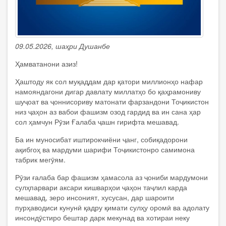
09.05.2026, шаҳри Душанбе
Ҳамватанони азиз!
Ҳаштоду як сол муқаддам дар қатори миллионҳо нафар
намояндагони дигар давлату миллатҳо бо қаҳрамониву
шуҷоат ва ҷоннисориву матонати фарзандони Тоҷикистон
низ ҷаҳон аз вабои фашизм озод гардид ва ин сана ҳар
сол ҳамчун Рӯзи Ғалаба ҷашн гирифта мешавад.
Ба ин муносибат иштирокчиёни ҷанг, собиқадорони
ақибгоҳ ва мардуми шарифи Тоҷикистонро самимона
табрик мегӯям.
Рӯзи ғалаба бар фашизм ҳамасола аз ҷониби мардумони
сулҳпарвари аксари кишварҳои ҷаҳон таҷлил карда
мешавад, зеро инсоният, хусусан, дар шароити
пурҳаводиси кунунӣ қадру қимати сулҳу оромӣ ва адолату
инсондӯстиро бештар дарк мекунад ва хотираи неку