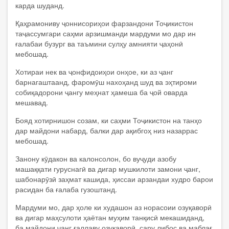
карда шуданд.
Қаҳрамониву ҷоннисориҳои фарзандони Тоҷикистон
таҷассумгари саҳми арзишманди мардуми мо дар ин
ғалабаи бузург ва таъмини сулҳу амнияти ҷаҳонӣ
мебошад.
Хотираи нек ва ҷонфидоиҳои онҳое, ки аз ҷанг
барнагаштаанд, фаромӯш нахоҳанд шуд ва эҳтироми
собиқадорони ҷангу меҳнат ҳамеша ба ҷой оварда
мешавад.
Бояд хотирнишон созам, ки саҳми Тоҷикистон на танҳо
дар майдони набард, балки дар ақибгоҳ низ назаррас
мебошад.
Занону кӯдакон ва калонсолон, бо вуҷуди азобу
машаққати гуруснагӣ ва дигар мушкилоти замони ҷанг,
шабонарӯзӣ заҳмат кашида, ҳиссаи арзандаи худро барои
расидан ба ғалаба гузоштанд.
Мардуми мо, дар ҳоле ки худашон аз норасоии озуқаворӣ
ва дигар маҳсулоти ҳаётан муҳим танқисӣ мекашиданд,
ба майдони ҷанг ғаллаву озуқаворӣ, сару либос ва маблағ