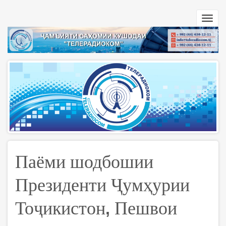
Перейти
к
Toggl
основному
navig
содержанию
Паёми шодбошии
Президенти Ҷумҳурии
Тоҷикистон, Пешвои