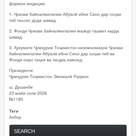
фармон медиҳам:
1. Ҷоизаи байналмилалии Абӯалӣ ибни Сино дар соҳаи
тиб таъсис дода шавад.
2. Фонди Ҷоизаи байналмилалии мазкур ташкил карда
шавад.
3. Ҳукумати Ҷумҳурии Тоҷикистон низомномаҳои Ҷоизаи
байналмилалии Абӯалӣ ибни Сино дар соҳаи тиб ва
Фонди онро таҳия ва тасдиқ намояд.
Президенти
Ҷумҳурии Тоҷикистон Эмомалӣ Раҳмон
ш. Душанбе
23 майи соли 2026
№1180
Теги
Ахбор
SEARCH