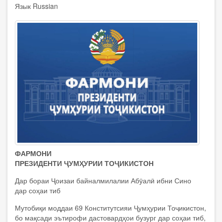
Язык
Russian
ФАРМОНИ
ПРЕЗИДЕНТИ ҶУМҲУРИИ ТОҶИКИСТОН
Дар бораи Ҷоизаи байналмилалии Абӯалӣ ибни Сино
дар соҳаи тиб
Мутобиқи моддаи 69 Конститутсияи Ҷумҳурии Тоҷикистон,
бо мақсади эътирофи дастовардҳои бузург дар соҳаи тиб,