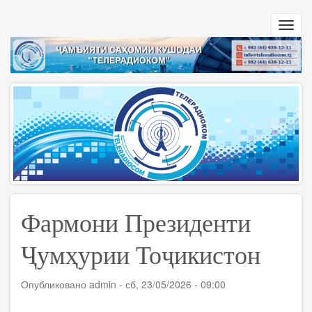
Перейти
к
Toggl
основному
navig
содержанию
Фармони Президенти
Ҷумҳурии Тоҷикистон
Опубликовано
admin
-
сб, 23/05/2026 - 09:00