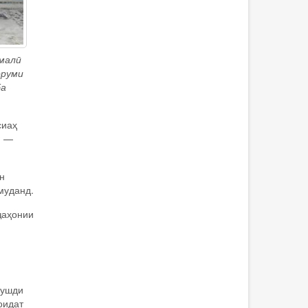
малӣ
оруми
ба
сиаҳ
М —
н
муданд.
ҷаҳонии
рушди
оидат