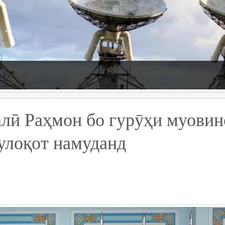
лӣ Раҳмон бо гурӯҳи муови
лоқот намуданд