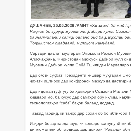
ДУШАНБЕ, 25.05.2026 /АМИТ «Ховар»/.
25 май П
Раҳмон бо гуруҳи муовинони Дабири кулли Созмо
байналмилалии сатҳи баланд оид ба Даҳсолаи бай
Тоҷикистон омадаанд, мулоқот намуданд.
Сарвари давлат муҳтарам Эмомалӣ Раҳмон Муовин
Алисҷаҳбана, Фиристодаи махсуси Дабири кулл ои
Муовини Дабири кулли СММ Тшилидзи Марваларо ис
Дар оғози суҳбат Президенти кишвар муҳтарам Эм
ҷиҳати иштирок дар конфронси мазкур ва дастгири
Дар идомаи гуфтугӯ ба ҳамкории Созмони Милали Му
кишвари мо, ба хусус дар самтҳои обу иқлим, нақли
технологияҳои “сабз” баҳои баланд доданд.
Таъкид гардид, ки танҳо дар соҳаи об бо ибтикори
Изҳори бовар карда шуд, ки конфронси кунунӣ мин
дипломатияи об гардида, дар доираи “Раванди оби