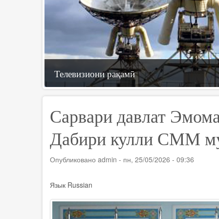
Телевизиони рақамӣ
Технологияҳои иттилоотӣ
ҶСК «Телерадиоком»
Сарвари давлат Эмома
Дабири кулли СММ му
Опубликовано
admin
-
пн, 25/05/2026 - 09:36
Язык
Russian