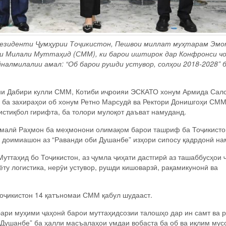
резиденти Ҷумҳурии Тоҷикистон, Пешвои миллат муҳтарам Эмо
ни Милали Муттаҳид (СММ), ки барои иштирок дар Конфронси ч
налмилалии амал: “Об барои рушди устувор, солҳои 2018-2028” 
и Дабири кулли СММ, Котиби иҷроияи ЭСКАТО хонум Армида Сал
д ба захираҳои об хонум Ретно Марсудӣ ва Ректори Донишгоҳи СМ
тиқбол гирифта, ба толори мулоқот даъват намуданд.
омалӣ Раҳмон ба меҳмонони олимақом барои ташриф ба Тоҷикисто
и доимиашон аз “Раванди оби Душанбе” изҳори сипосу қадрдонӣ на
ттаҳид бо Тоҷикистон, аз ҷумла ҷиҳати дастгирӣ аз ташаббусҳои 
ёту логистика, нерӯи устувор, рушди кишоварзӣ, рақамикунонӣ ва
 Тоҷикистон 14 қатъномаи СММ қабул шудааст.
бари муҳими ҷаҳонӣ барои муттаҳидсозии талошҳо дар ин самт ва 
 Душанбе” ба ҳалли масъалаҳои умдаи вобаста ба об ва иқлим мус