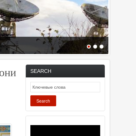
нони
SEARCH
Search