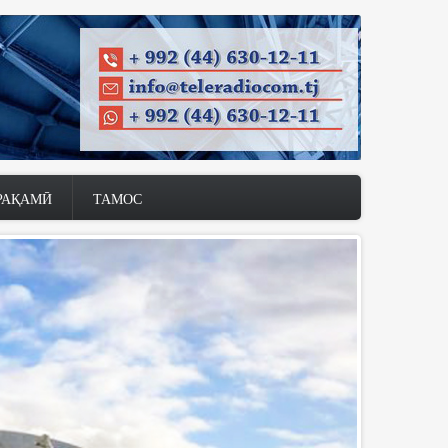
РАҚАМӢ
ТАМОС