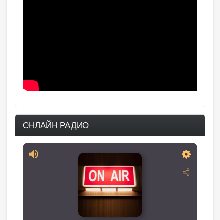
ОНЛАЙН РАДИО