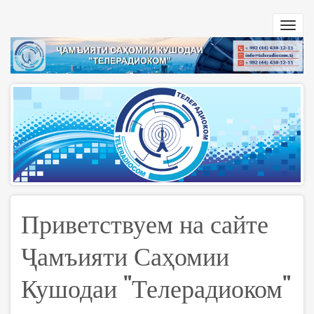
Перейти
к
Toggl
основному
navig
содержанию
Приветствуем на сайте
Ҷамъияти Саҳомии
Кушодаи "Телерадиоком"