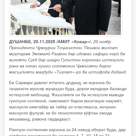
ДУШАНБЕ, 20.11.2025 /АМИТ «Ховар»/.
20 ноябр
Президенти Ҷумҳурии Тоҷикистон, Пешвои миллат
муҳтарам Эмомалӣ Раҳмон дар идомаи сафари корӣ ба
вилояти Суғд дар шаҳри Гулистон корхонаи истеҳсоли
ранг ва хокаи хушки сохтмонии Ҷамъияти дорои
масъулияти маҳдуди «Тиглат»-ро ба истифода доданд.
Ба Сарвари давлат иттилоъ доданд, ки корхона бо
таҷҳизоти муосир муҷаҳҳаз буда, дорои иқтидори баланди
истеҳсолӣ мебошад. Фаъолияти он ба истеҳсоли маводи
гуногуни сохтмонӣ, лавозимот барои воситаҳои нақлиёт,
маснуоти нимтайёр ва тайёр аз пластмасса, инчунин
маснуоти фулузӣ, ки бо технологияи кӯфтан омода
мешаванд, равона гардидааст.
Рангҳои сохтмонии корхона аз 24 намуд иборат буда, дар
зарфҳои пластмассӣ бо ҳаҷмҳои 4, 7, 10, 15 ва 21