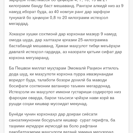
килограмм банду баст мешаванд. Рангҳои алкидӣ низ аз 9
намуд иборат буда, аз 40 номгуи ранг дар зарфҳои
тунукагӣ бо ҳаҷмҳои 0,8 то 20 килограмм истеҳсол
мегардад.
Хокаҳои хушки сохтмонӣ дар корхонаи мазкур 9 намуд
омода шуда, дар халтаҳои қоғазии 25-килограмма
бастабандӣ мешаванд. Ҳамаи маҳсулот тибқи меъёрҳои
давлатӣ истеҳсол гардида, аз назорати қатъии сифат дар
корхона мегузаранд.
Ба Пешвои миллат муҳтарам Эмомалӣ Раҳмон иттилоъ
дода шуд, ки маҳсулоти корхона пурра ивазкунандаи
воридот буда, талаботи бозори дохилӣ ба маводи
босифати сохтмонии ватаниро таъмин мегардонад.
Истеҳсоли ин маҳсулот имкони густариши содиротро низ
фароҳам оварда, барои таъсиси ҷойҳои нави корӣ ва
рушди соҳаи кишвар мусоидат мекунад.
Бунёди чунин корхонаҳо дар доираи сиёсати
саноатикунонии босуръати кишвар сурат гирифта, ба
таҳкими иқтидори иқтисодӣ ва боло рафтани
рақобатпазирии маҳсулоти ватанӣ замина мегузорад.