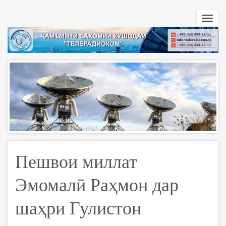
Перейти
к
Toggl
основному
navig
содержанию
Пешвои миллат
Эмомалӣ Раҳмон дар
шаҳри Гулистон