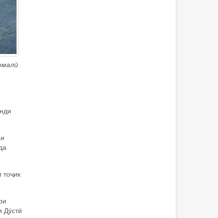
омалӣ
анди
ии
да
 тоҷик
ри
и Дӯстӣ