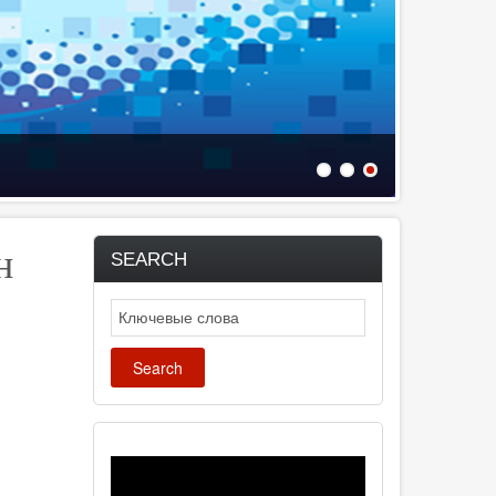
н
SEARCH
Search