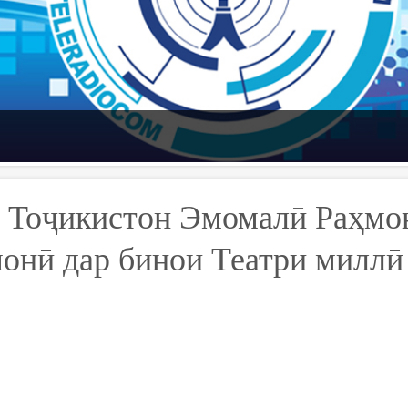
 Тоҷикистон Эмомалӣ Раҳмо
монӣ дар бинои Театри миллӣ