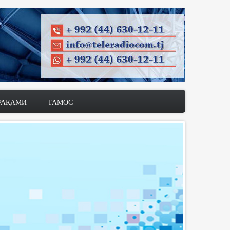
РАҚАМӢ
ТАМОС