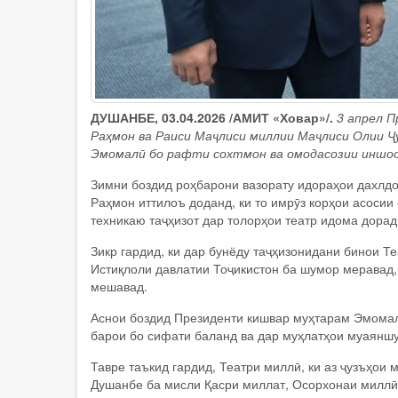
ДУШАНБЕ, 03.04.2026 /АМИТ «Ховар»/.
3 апрел 
Раҳмон ва Раиси Маҷлиси миллии Маҷлиси Олии 
Эмомалӣ бо рафти сохтмон ва омодасозии иншо
Зимни боздид роҳбарони вазорату идораҳои дахлд
Раҳмон иттилоъ доданд, ки то имрӯз корҳои асоси
техникаю таҷҳизот дар толорҳои театр идома дорад
Зикр гардид, ки дар бунёду таҷҳизонидани бинои Т
Истиқлоли давлатии Тоҷикистон ба шумор меравад,
мешавад.
Аснои боздид Президенти кишвар муҳтарам Эмомалӣ
барои бо сифати баланд ва дар муҳлатҳои муаяншу
Тавре таъкид гардид, Театри миллӣ, ки аз ҷузъҳо
Душанбе ба мисли Қасри миллат, Осорхонаи миллӣ,