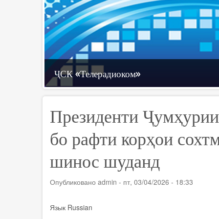
Телевизиони рақамӣ
Технологияҳои иттилоотӣ
ҶСК «Телерадиоком»
Президенти Ҷумҳурии
бо рафти корҳои сохт
шинос шуданд
Опубликовано
admin
-
пт, 03/04/2026 - 18:33
Язык
Russian