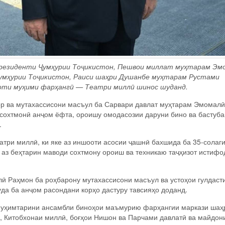
Президенти Ҷумҳурии Тоҷикистон, Пешвои миллат муҳтарам Эм
Ҷумҳурии Тоҷикистон, Раиси шаҳри Душанбе муҳтарам Рустами
оти муҳими фарҳангӣ — Театри миллӣ шинос шуданд.
ор ва мутахассисони масъул ба Сарвари давлат муҳтарам Эмомалӣ
и сохтмонӣ анҷом ёфта, ороишу омодасозии даруни бино ва бастуб
.
еатри миллӣ, ки яке аз иншооти асосии ҷашнӣ бахшида ба 35-солаг
 аз беҳтарин маводи сохтмону ороиш ва техникаю таҷҳизот истифо
 Раҳмон ба роҳбарону мутахассисони масъул ва устоҳои гулдасти
да ба анҷом расондани корҳо дастуру тавсияҳо доданд.
и муҳимтарини ансамбли биноҳои маъмурию фарҳангии маркази шаҳ
 Китобхонаи миллӣ, боғҳои Нишон ва Парчами давлатӣ ва майдон