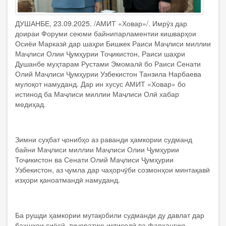
ДУШАНБЕ, 23.09.2025. /АМИТ «Ховар»/. Имрӯз дар
доираи Форуми сеюми байнипарламентии кишварҳои
Осиёи Марказӣ дар шаҳри Бишкек Раиси Маҷлиси миллии
Маҷлиси Олии Ҷумҳурии Тоҷикистон, Раиси шаҳри
Душанбе муҳтарам Рустами Эмомалӣ бо Раиси Сенати
Олий Маҷлиси Ҷумҳурии Узбекистон Танзила Нарбаева
мулоқот намуданд. Дар ин хусус АМИТ «Ховар» бо
истинод ба Маҷлиси миллии Маҷлиси Олӣ хабар
медиҳад.
Зимни суҳбат ҷонибҳо аз раванди ҳамкории судманд
байни Маҷлиси миллии Маҷлиси Олии Ҷумҳурии
Тоҷикистон ва Сенати Олий Маҷлиси Ҷумҳурии
Узбекистон, аз ҷумла дар чаҳорчӯби созмонҳои минтақавӣ
изҳори қаноатмандӣ намуданд.
Ба рушди ҳамкории мутақобили судманди ду давлат дар
бахшҳои сиёсӣ, тиҷоратию иқтисодӣ ва фарҳангию