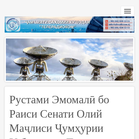
Skip
to
Toggl
main
navig
content
Рустами Эмомалӣ бо
Раиси Сенати Олий
Маҷлиси Ҷумҳурии