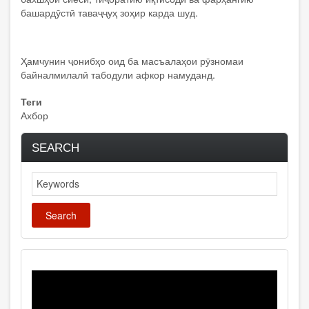
башардӯстӣ таваҷҷуҳ зоҳир карда шуд.
Ҳамчунин ҷонибҳо оид ба масъалаҳои рӯзномаи
байналмилалӣ табодули афкор намуданд.
Теги
Ахбор
SEARCH
Search