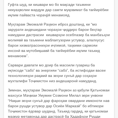
Гуфта шуд, ки кишвари мо бо мақсади таъмини
некуаҳволии мардум дар самти муқовимат ба тағйирёбии
иқлим пайваста чораҷӯӣ менамояд.
Муҳтарам Эмомалӣ Раҳмон иброз доштанд, ки “мо
зарурати андешидани чораҳои ҷиддиро барои беҳтар
намудани дастрасии кишварҳои осебпазир ба манбаъҳои
молиявӣ ва таъмини маблағгузории устувор, алалхусус
барои хизматрасониҳои иҷтимоӣ, таҳкими сармояи
инсонӣ ва мутобиқшавӣ ба тағйирёбии иқлим таъкид
менамоем”.
Сарвари давлати мо доир ба масоили гузариш ба
иқтисоди “сабз” ва энергияи “сабз”, ба истифодаи васеи
технологияҳои рақамӣ ва зеҳни сунъӣ дар соҳаҳои
мухталифи Тоҷикистон низ андешаронӣ намуданд.
Зимнан, муҳтарам Эмомалӣ Раҳмон аз қабули Қатъномаи
махсуси Маҷмаи Умумии Созмони Милал зери унвони
“Нақши зеҳни сунъӣ дар фароҳам овардани имконоти нав
барои рушди устувор дар Осиёи Марказӣ” бо ибтикори
Тоҷикистон ёдовар шуданд. Таъкид гардид, ки қатъномаи
мазкур метавонад дар дастрасӣ ба Ҳадафҳои Рушди