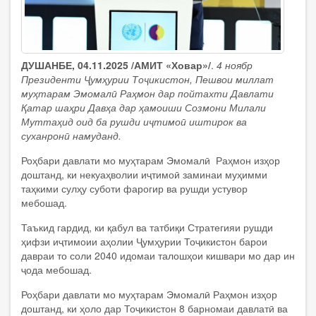
ДУШАНБЕ, 04.11.2025 /АМИТ «Ховар»/
.
4 ноябр
Президенти Ҷумҳурии Тоҷикистон, Пешвои миллат
муҳтарам Эмомалӣ Раҳмон дар пойтахти Давлати
Қатар шаҳри Давҳа дар ҳамоиши Созмони Милали
Муттаҳид оид ба рушди иҷтимоӣ иштирок ва
суханронӣ намуданд.
Роҳбари давлати мо муҳтарам Эмомалӣ Раҳмон изҳор
доштанд, ки некуаҳволии иҷтимоӣ заминаи муҳимми
таҳкими сулҳу суботи фарогир ва рушди устувор
мебошад.
Таъкид гардид, ки қабул ва татбиқи Стратегияи рушди
ҳифзи иҷтимоии аҳолии Ҷумҳурии Тоҷикистон барои
давраи то соли 2040 идомаи талошҳои кишвари мо дар ин
ҷода мебошад.
Роҳбари давлати мо муҳтарам Эмомалӣ Раҳмон изҳор
доштанд, ки ҳоло дар Тоҷикистон 8 барномаи давлатӣ ва