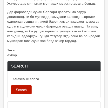
Устувор дар минтақаи мо нақши муассир дошта бошад.
Дар фароварди сухан Сарвари давлати мо зарур
донистанд, ки бо муттаҳид намудани талошҳо шароити
одилонаи рушди иҷтимоӣ барои ҳамаи қишрҳои ҷомеа ва
кулли мардумони ҷаҳон фароҳам оварда шавад. Таъкид
намуданд, ки ба рушди иҷтимоӣ ҳамчун яке аз бахшҳои
калидии Ҳадафҳои Рушди Устувор якдилона ва бо иродаи
муштарак таваҷҷуҳи хос бояд зоҳир гардад.
Теги
Ахбор
SEARCH
Search