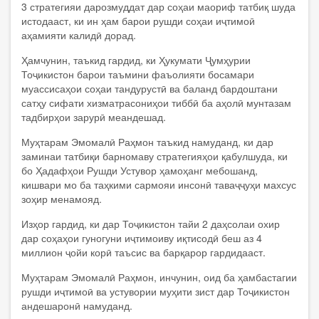
3 стратегияи дарозмуддат дар соҳаи маориф татбиқ шуда
истодааст, ки ин ҳам барои рушди соҳаи иҷтимоӣ
аҳамияти калидӣ дорад.
Ҳамчунин, таъкид гардид, ки Ҳукумати Ҷумҳурии
Тоҷикистон барои таъмини фаъолияти босамари
муассисаҳои соҳаи тандурустӣ ва баланд бардоштани
сатҳу сифати хизматрасониҳои тиббӣ ба аҳолӣ мунтазам
тадбирҳои зарурӣ меандешад.
Муҳтарам Эмомалӣ Раҳмон таъкид намуданд, ки дар
заминаи татбиқи барномаву стратегияҳои қабулшуда, ки
бо Ҳадафҳои Рушди Устувор ҳамоҳанг мебошанд,
кишвари мо ба таҳкими сармояи инсонӣ таваҷҷуҳи махсус
зоҳир менамояд.
Изҳор гардид, ки дар Тоҷикистон тайи 2 даҳсолаи охир
дар соҳаҳои гуногуни иҷтимоиву иқтисодӣ беш аз 4
миллион ҷойи корӣ таъсис ва барқарор гардидааст.
Муҳтарам Эмомалӣ Раҳмон, инчунин, оид ба ҳамбастагии
рушди иҷтимоӣ ва устувории муҳити зист дар Тоҷикистон
андешаронӣ намуданд.