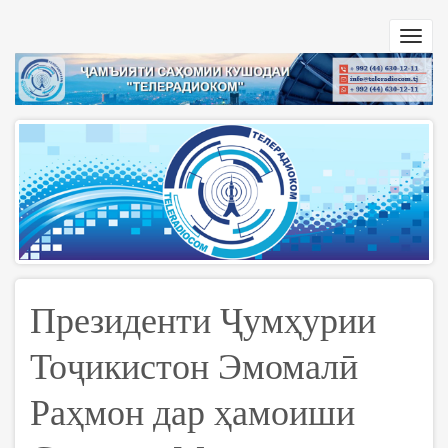
Перейти
к
Toggl
основному
navig
содержанию
Президенти Ҷумҳурии
Тоҷикистон Эмомалӣ
Раҳмон дар ҳамоиши