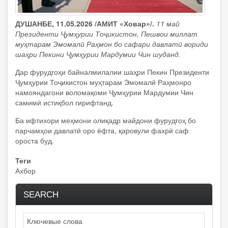
ДУШАНБЕ, 11.05.2026 /АМИТ «Ховар»/.
11 май
Президенти Ҷумҳурии Тоҷикистон, Пешвои миллат
муҳтарам Эмомалӣ Раҳмон бо сафари давлатӣ вориди
шаҳри Пекини Ҷумҳурии Мардумии Чин шуданд.
Дар фурудгоҳи байналмилалии шаҳри Пекин Президенти
Ҷумҳурии Тоҷикистон муҳтарам Эмомалӣ Раҳмонро
намояндагони воломақоми Ҷумҳурии Мардумии Чин
самимӣ истиқбол гирифтанд.
Ба ифтихори меҳмони олиқадр майдони фурудгоҳ бо
парчамҳои давлатӣ оро ёфта, қаровули фахрӣ саф
ороста буд.
Теги
Ахбор
SEARCH
Search