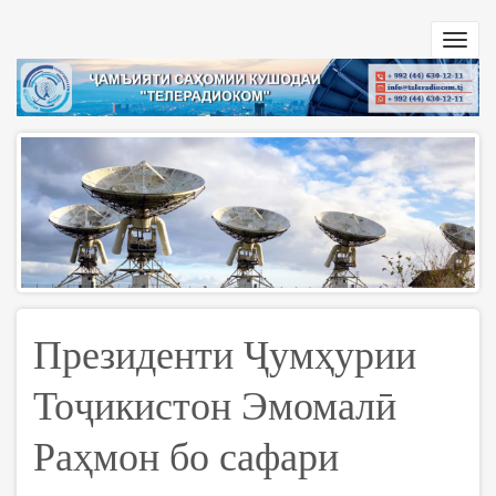
Перейти
к
Toggl
основному
navig
содержанию
Президенти Ҷумҳурии
Тоҷикистон Эмомалӣ
Раҳмон бо сафари