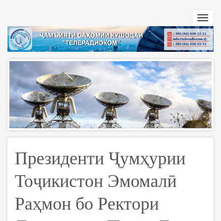
Перейти
к
Toggl
основному
navig
содержанию
Президенти Ҷумҳурии
Тоҷикистон Эмомалӣ
Раҳмон бо Ректори