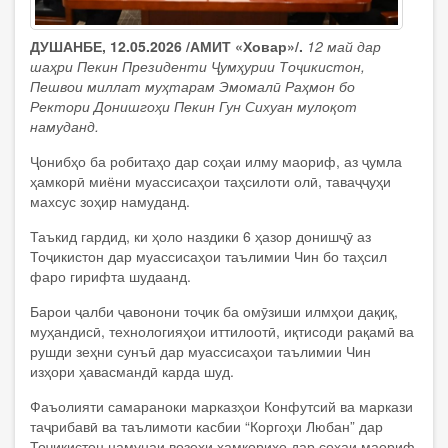
ДУШАНБЕ, 12.05.2026 /АМИТ «Ховар»/.
12 май дар
шаҳри Пекин Президенти Ҷумҳурии Тоҷикистон,
Пешвои миллат муҳтарам Эмомалӣ Раҳмон бо
Ректори Донишгоҳи Пекин Гун Сихуан мулоқот
намуданд.
Ҷонибҳо ба робитаҳо дар соҳаи илму маориф, аз ҷумла
ҳамкорӣ миёни муассисаҳои таҳсилоти олӣ, таваҷҷуҳи
махсус зоҳир намуданд.
Таъкид гардид, ки ҳоло наздики 6 ҳазор донишҷӯ аз
Тоҷикистон дар муассисаҳои таълимии Чин бо таҳсил
фаро гирифта шудаанд.
Барои ҷалби ҷавонони тоҷик ба омӯзиши илмҳои дақиқ,
муҳандисӣ, технологияҳои иттилоотӣ, иқтисоди рақамӣ ва
рушди зеҳни сунъӣ дар муассисаҳои таълимии Чин
изҳори ҳавасмандӣ карда шуд.
Фаъолияти самараноки марказҳои Конфутсий ва маркази
таҷрибавӣ ва таълимоти касбии “Коргоҳи Любан” дар
Тоҷикистон намунаи возеҳи ҳамкориҳо дар соҳаи маориф