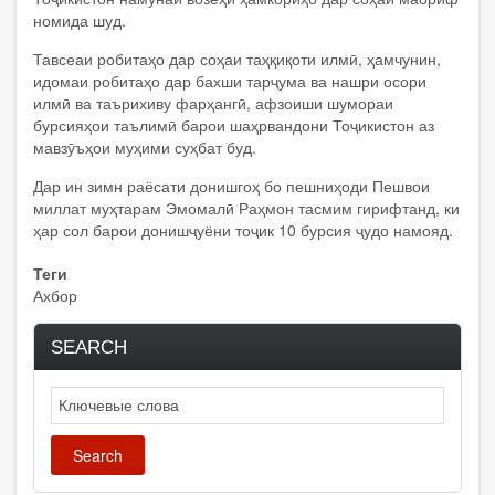
номида шуд.
Тавсеаи робитаҳо дар соҳаи таҳқиқоти илмӣ, ҳамчунин,
идомаи робитаҳо дар бахши тарҷума ва нашри осори
илмӣ ва таърихиву фарҳангӣ, афзоиши шумораи
бурсияҳои таълимӣ барои шаҳрвандони Тоҷикистон аз
мавзӯъҳои муҳими суҳбат буд.
Дар ин зимн раёсати донишгоҳ бо пешниҳоди Пешвои
миллат муҳтарам Эмомалӣ Раҳмон тасмим гирифтанд, ки
ҳар сол барои донишҷуёни тоҷик 10 бурсия ҷудо намояд.
Теги
Ахбор
SEARCH
Search