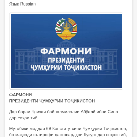
Язык
Russian
ФАРМОНИ
ПРЕЗИДЕНТИ ҶУМҲУРИИ ТОҶИКИСТОН
Дар бораи Ҷоизаи байналмилалии Абӯалӣ ибни Сино
дар соҳаи тиб
Мутобиқи моддаи 69 Конститутсияи Ҷумҳурии Тоҷикистон,
бо мақсади эътирофи дастовардҳои бузург дар соҳаи тиб,