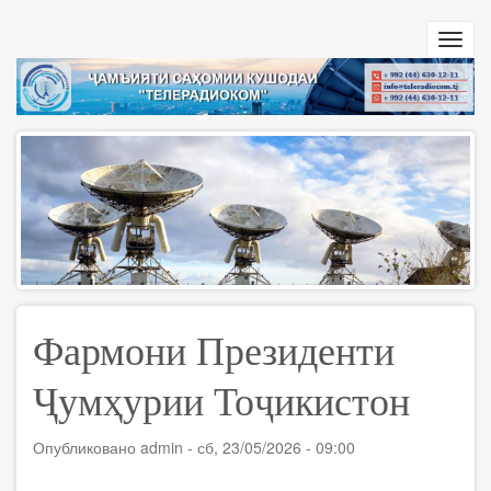
Перейти
к
Toggl
основному
navig
содержанию
Фармони Президенти
Ҷумҳурии Тоҷикистон
Опубликовано
admin
-
сб, 23/05/2026 - 09:00