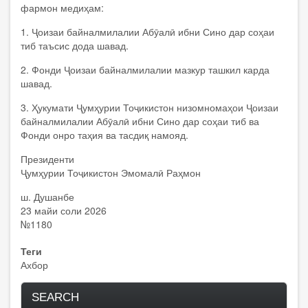
фармон медиҳам:
1. Ҷоизаи байналмилалии Абӯалӣ ибни Сино дар соҳаи
тиб таъсис дода шавад.
2. Фонди Ҷоизаи байналмилалии мазкур ташкил карда
шавад.
3. Ҳукумати Ҷумҳурии Тоҷикистон низомномаҳои Ҷоизаи
байналмилалии Абӯалӣ ибни Сино дар соҳаи тиб ва
Фонди онро таҳия ва тасдиқ намояд.
Президенти
Ҷумҳурии Тоҷикистон Эмомалӣ Раҳмон
ш. Душанбе
23 майи соли 2026
№1180
Теги
Ахбор
SEARCH