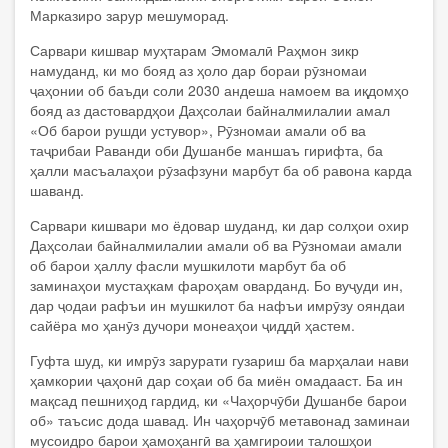
Марказиро зарур мешуморад.
Сарвари кишвар муҳтарам Эмомалӣ Раҳмон зикр
намуданд, ки мо бояд аз ҳоло дар бораи рӯзномаи
ҷаҳонии об баъди соли 2030 андеша намоем ва иқдомҳо
бояд аз дастовардҳои Даҳсолаи байналмилалии амал
«Об барои рушди устувор», Рӯзномаи амали об ва
таҷрибаи Раванди оби Душанбе маншаъ гирифта, ба
ҳалли масъалаҳои рӯзафзуни марбут ба об равона карда
шаванд.
Сарвари кишвари мо ёдовар шуданд, ки дар солҳои охир
Даҳсолаи байналмилалии амали об ва Рӯзномаи амали
об барои ҳаллу фасли мушкилоти марбут ба об
заминаҳои мустаҳкам фароҳам оварданд. Бо вуҷуди ин,
дар ҷодаи рафъи ин мушкилот ба нафъи имрӯзу ояндаи
сайёра мо ҳанӯз дучори монеаҳои ҷиддӣ ҳастем.
Гуфта шуд, ки имрӯз зарурати гузариш ба марҳалаи нави
ҳамкории ҷаҳонӣ дар соҳаи об ба миён омадааст. Ба ин
мақсад пешниҳод гардид, ки «Чаҳорчӯби Душанбе барои
об» таъсис дода шавад. Ин чаҳорчӯб метавонад заминаи
мусоидро барои ҳамоҳангӣ ва ҳамгироии талошҳои