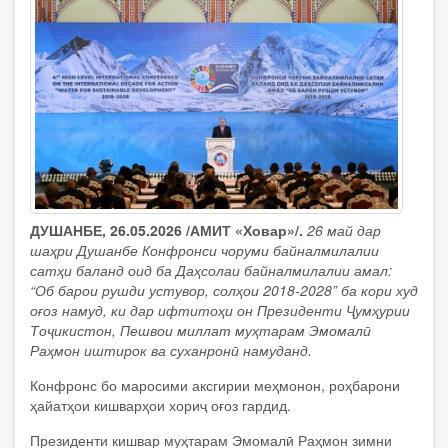
ДУШАНБЕ, 26.05.2026 /АМИТ «Ховар»/.
26 май дар
шаҳри Душанбе Конфронси чоруми байналмилалии
сатҳи баланд оид ба Даҳсолаи байналмилалии амал:
“Об барои рушди устувор, солҳои 2018-2028” ба кори худ
оғоз намуд, ки дар ифтитоҳи он Президенти Ҷумҳурии
Тоҷикистон, Пешвои миллат муҳтарам Эмомалӣ
Раҳмон иштирок ва суханронӣ намуданд.
Конфронс бо маросими аксгирии меҳмонон, роҳбарони
ҳайатҳои кишварҳои хориҷ оғоз гардид.
Президенти кишвар муҳтарам Эмомалӣ Раҳмон зимни