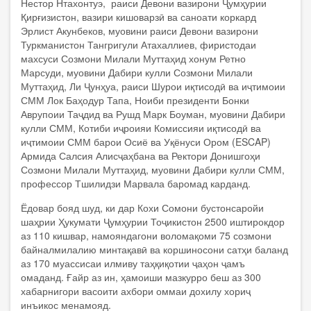
Нестор Нтахонтуэ, раиси Девони вазирони Ҷумҳурии
Қирғизистон, вазири кишоварзӣ ва саноати коркард
Эрлист Акунбеков, муовини раиси Девони вазирони
Туркманистон Тангригули Атахаллиев, фиристодаи
махсуси Созмони Милали Муттаҳид хонум Ретно
Марсуди, муовини Дабири кулли Созмони Милали
Муттаҳид, Ли Ҷунҳуа, раиси Шурои иқтисодӣ ва иҷтимоии
СММ Лок Баҳодур Тапа, Ноиби президенти Бонки
Аврупоии Таҷдид ва Рушд Марк Боуман, муовини Дабири
кулли СММ, Котиби иҷроияи Комиссияи иқтисодӣ ва
иҷтимоии СММ барои Осиё ва Уқёнуси Ором (ESCAP)
Армида Салсия Алисҷаҳбана ва Ректори Донишгоҳи
Созмони Милали Муттаҳид, муовини Дабири кулли СММ,
профессор Тшилидзи Марвала баромад карданд.
Ёдовар бояд шуд, ки дар Кохи Сомони бустонсаройи
шаҳрии Ҳукумати Ҷумҳурии Тоҷикистон 2500 иштирокдор
аз 110 кишвар, намояндагони воломақоми 75 созмони
байналмилалию минтақавӣ ва коршиносони сатҳи баланд
аз 170 муассисаи илмиву таҳқиқотии ҷаҳон ҷамъ
омаданд. Ғайр аз ин, ҳамоиши мазкурро беш аз 300
хабарнигори васоити ахбори оммаи дохилу хориҷ
инъикос менамояд.