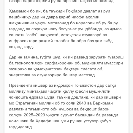
ғизоро барои аҳолии рӯ ба афзоиш тақозо менамояд.
Ҳамзамон бо ин, ба таъкиди Роҳбари давлат аз рӯи
пешбиниҳо дар ин давра қариб нисфи аҳолии
шаҳрнишини ҷаҳон метавонад бо норасоии об рӯ ба рӯ
гарданд ва соҳаҳои наву босуръат рушдёбанда, аз ҷумла
саноати “сабз”, шаҳрсозӣ, истеҳсоли озуқаворӣ ва
инфрасохтори рақамӣ талабот ба обро боз ҳам зиёд
хоҳанд кард.
Дар ин замина, гуфта шуд, ки ин раванд зарурати гузариш
ба технологияҳои сарфакоронаи об, мудирияти муассири
захираҳо ва ҳамоҳангсозии беҳтари сиёсати об,
энергетика ва озуқавориро бештар месозад.
Президенти кишвар аз иқдомҳои Тоҷикистон дар сатҳи
милливу минтақавӣ ҷаҳати ҳаллу фасли мушкилоти
ҷойдошта ёдовар шуда, таъкид доштанд, ки дар кишвари
мо Стратегияи миллии об то соли 2040 ва Барномаи
давлатии таъминоти оби нӯшокӣ ва беҳдошт барои
солҳои 2025–2029 ҷиҳати суръат бахшидан ба раванди
ноилшавӣ ба Ҳадафи шашуми рушди устувор қабул
гардидаанд.