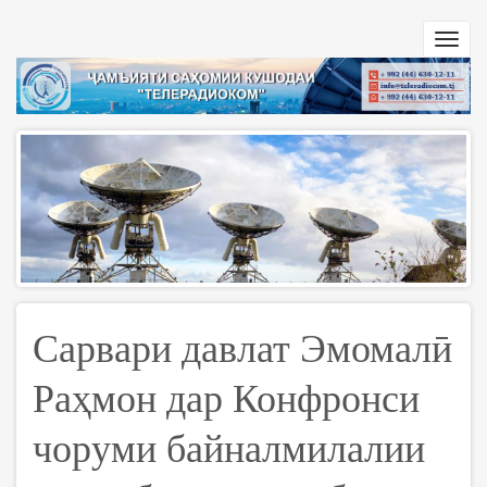
Перейти
к
Toggl
основному
navig
содержанию
Сарвари давлат Эмомалӣ
Раҳмон дар Конфронси
чоруми байналмилалии