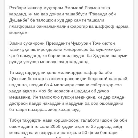
Роҳбари кишвар муҳтарам Эмомалӣ Раҳмон зикр
карданд, ки мо дар доираи ташаббуси “Раванди оби
Душанбе” ба талошҳои худ дар самти ташкили
платформаи байналмилалии фарогир ва шаффоф идома
медиҳем.
Зимни суханронӣ Президенти Ҷумҳурии Тоҷикистон
таваҷҷуҳи иштирокдорони конфронсро ба мушкилиҳое
ҷалб намуданд, ки барои ноил шудан ба Ҳадафи шашуми
рушди устувор монеаҳо эҷод кардаанд.
Таъкид гардид, ки ҳоло миллиардҳо нафар ба оби
нӯшокии бехатар ва хизматрасониҳои беҳдоштӣ дастрасӣ
надошта, наздик ба 4 миллиард сокини сайера ҳар сол
ҳадди ақал як моҳ бо норасоии шадиди об дучор
мешаванд. Ин тамоюлҳо гувоҳӣ медиҳанд, ки дар оянда
дастрасӣ пайдо накардани мардуми ба оби ошомиданӣ
ба таври назаррас зиёд хоҳад шуд.
Тибқи таҳқиқоти нави коршиносон, талаботи ҷаҳон ба оби
ошомиданӣ то соли 2050 ҳадди ақал то 25 дарсад зиёд
мешавад ва ин зарурати истеҳсоли 50 фоиз бештари