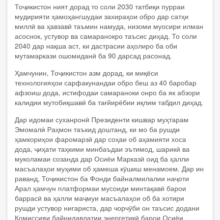
Тоҷикистон ният дорад то соли 2030 татбиқи пурраи
мудирияти ҳамоҳангшудаи захираҳои обро дар сатҳи
миллӣ ва ҳавзавӣ таъмин намуда, низоми муосири илман
асоснок, устувор ва самаранокро таъсис диҳад. То соли
2040 дар нақша аст, ки дастрасии аҳолиро ба оби
мутамаркази ошомиданӣ ба 90 дарсад расонад.
Ҳамчунин, Тоҷикистон азм дорад, ки миқёси
технологияҳои сарфакунандаи обро беш аз 40 баробар
афзоиш дода, истифодаи самараноки онро ба як абзори
калидии мутобиқшавӣ ба тағйирёбии иқлим табдил диҳад.
Дар идомаи суханронӣ Президенти кишвар муҳтарам
Эмомалӣ Раҳмон таъкид доштанд, ки мо ба рушди
ҳамкориҳои фаромарзӣ дар соҳаи об аҳамияти хоса
дода, ҷиҳати таҳкими минбаъдаи эътимод, шарикӣ ва
муколамаи созанда дар Осиёи Марказӣ оид ба ҳалли
масъалаҳои муҳими об ҳамеша кӯшиш менамоем. Дар ин
раванд, Тоҷикистон ба Фонди байналмилалии наҷоти
Арал ҳамчун платформаи мусоиди минтақавӣ барои
баррасӣ ва ҳалли маҷмуи масъалаҳои об ба хотири
рушди устувор нигариста, дар чорчӯби он таъсис додани
Комиссияи байнидавлатии энергетикӣ барои Осиёи