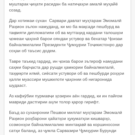
муштарак ҷиҳати расидан ба натиҷаҳои амалӣ муҳайё
созад.
Дар хотимаи сухан Сарвари давлат муҳтарам Эмомалӣ
Раҳмон эълон намуданд, ки мо ба мақсади пешбурд ва
тақвияти дипломатияи об ва муттаҳид кардани талошҳои
ҷомеаи ҷаҳонӣ барои ояндаи устувор ва бехатар Ҷоизаи
байналмилалии Президенти Ҷумҳурии Тоҷикистонро дар
соҳаи об таъсис додем.
Тавре таъкид гардид, ин ҷоиза барои эътироф намудани
саҳми барҷаста дар рушди ҳамкории байналмилалӣ,
таҳқиқоти илмӣ, сиёсати устувори об ва пешбурди роҳҳои
ҳалли муассири мушкилоти ҷаҳонии об нигаронида
шудааст.
Аз кафкӯбии пурмавҷи ҳозирин аён гардид, ки ин пайғом
мавриди дастгирии аҳли толор қарор гирифт.
Баъд аз суханронии Пешвои миллат муҳтарам Эмомалӣ
Раҳмон роҳбарони ҳайатҳои ҳукуматҳои кишварҳо,
созмонҳои байналмилалию минтақавӣ ва коршиносони
сатҳи баланд, аз ҷумла Сарвазири Ҷумҳурии Бурунди