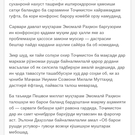
суханронӣ нахуст ташрифи иштирокдорони ҳамоиши
сатҳи баландро ба сарзамини Тоҷикистон хайрамақдам
гуфта, ба кори конфронс барору комёбӣ орзу намуданд.
Сарвари давлат муҳтарам Эмомалӣ Раҳмон баргузории
ин конфронсро қадами муҳим дар ҳалли яке аз
проблемаҳои ҳассоси замони муосир — дастрасии
бештар пайдо кардани аҳолии сайёра ба об номиданд.
Зикр шуд, ки тайи солҳои охир Тоҷикистон ба мақсади дар
маркази рӯзномаи рушди байналмилалӣ қарор додани
масъалаи об як силсила тадбирҳои амалӣ андешида, дар
ин ҷода тавассути ташаббусҳои худ дар соҳаи об, ки аз
ҷониби Маҷмаи Умумии Созмони Милали Муттаҳид
дастгирӣ ёфтанд, пайваста талош меварзад.
Ба таъкиди Пешвои миллат муҳтарам Эмомалӣ Раҳмон
талошҳои мо барои баланд бардоштани мақому аҳамияти
об — сарвати бебаҳои ҳаёт равона гардида, Тоҷикистон
дар ин самт ҷонибдори бархӯрди мутавозин ва фарогир
аст. Эълони Даҳсолаи байналмилалии амал «Об барои
рушди устувор» гувоҳи возеҳи кӯшишҳои муштарак
мебошад.