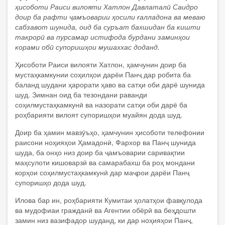
ҳисоботи Раиси вилояти Хатлон Давлаталӣ Саидро
доир ба рафти ҷамъоварии ҳосили ғалладона ва меваю
сабзавот шунида, оид ба суръат бахшидан ба кишти
такрорӣ ва пурсамар истифода бурдани заминҳои
корами обӣ супоришҳои мушаххас доданд.
Ҳисоботи Раиси вилояти Хатлон, ҳамчунин доир ба
мустаҳкамкунии соҳилҳои дарёи Панҷ дар робита ба
баланд шудани ҳарорати ҳаво ва сатҳи оби дарё шунида
шуд. Зимнан оид ба тезондани раванди
соҳилмустаҳкамкунӣ ва назорати сатҳи оби дарё ба
роҳбарияти вилоят супоришҳои муайян дода шуд.
Доир ба ҳамин мавзӯъҳо, ҳамчунин ҳисоботи телефонии
раисони ноҳияҳои Ҳамадонӣ, Фархор ва Панҷ шунида
шуда, ба онҳо низ доир ба ҷамъоварии саривақтии
маҳсулоти кишоварзӣ ва самарабахш ба роҳ мондани
корҳои соҳилмустаҳкамкунӣ дар маҷрои дарёи Панҷ
супоришҳо дода шуд.
Илова бар ин, роҳбарияти Кумитаи ҳолатҳои фавқулода
ва мудофиаи гражданӣ ва Агентии обёрӣ ва беҳдошти
замин низ вазифадор шуданд, ки дар ноҳияҳои Панҷ,