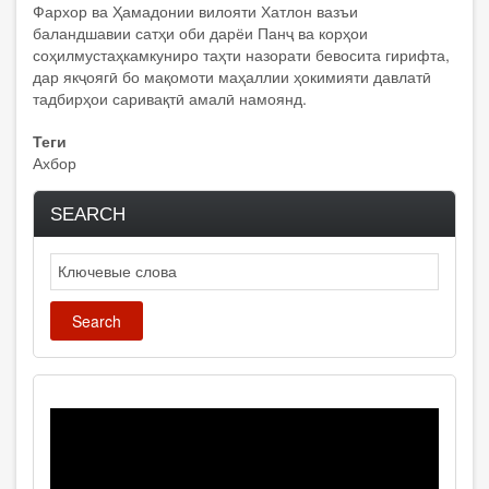
Фархор ва Ҳамадонии вилояти Хатлон вазъи
баландшавии сатҳи оби дарёи Панҷ ва корҳои
соҳилмустаҳкамкуниро таҳти назорати бевосита гирифта,
дар якҷоягӣ бо мақомоти маҳаллии ҳокимияти давлатӣ
тадбирҳои саривақтӣ амалӣ намоянд.
Теги
Ахбор
SEARCH
Search