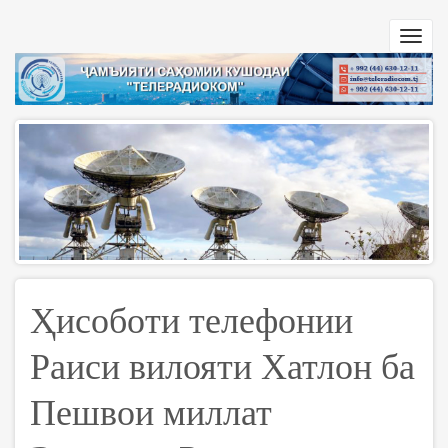
Перейти
к
Toggl
основному
navig
содержанию
Ҳисоботи телефонии
Раиси вилояти Хатлон ба
Пешвои миллат