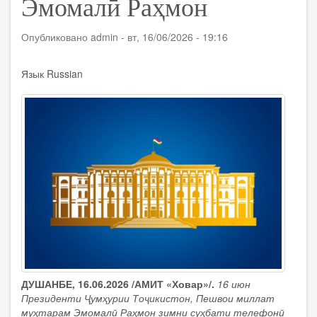
Эмомалӣ Раҳмон
Опубликовано
admin
-
вт, 16/06/2026 - 19:16
Язык
Russian
ДУШАНБЕ, 16.06.2026 /АМИТ «Ховар»/.
16 июн
Президенти Ҷумҳурии Тоҷикистон, Пешвои миллат
муҳтарам Эмомалӣ Раҳмон зимни суҳбати телефонӣ