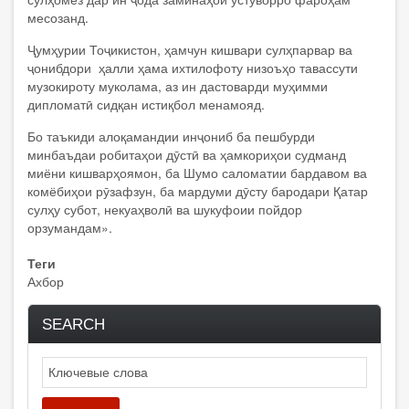
месозанд.
Ҷумҳурии Тоҷикистон, ҳамчун кишвари сулҳпарвар ва
ҷонибдори ҳалли ҳама ихтилофоту низоъҳо тавассути
музокироту муколама, аз ин дастоварди муҳимми
дипломатӣ сидқан истиқбол менамояд.
Бо таъкиди алоқамандии инҷониб ба пешбурди
минбаъдаи робитаҳои дӯстӣ ва ҳамкориҳои судманд
миёни кишварҳоямон, ба Шумо саломатии бардавом ва
комёбиҳои рӯзафзун, ба мардуми дӯсту бародари Қатар
сулҳу субот, некуаҳволӣ ва шукуфоии пойдор
орзумандам».
Теги
Ахбор
SEARCH
Search