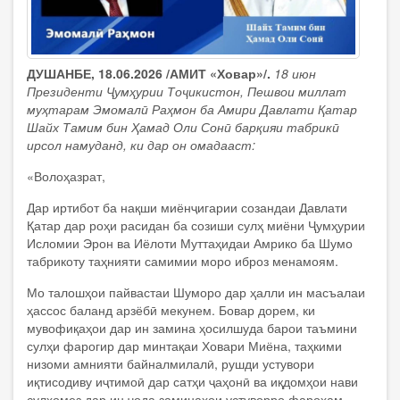
ДУШАНБЕ, 18.06.2026 /АМИТ «Ховар»/.
18 июн
Президенти Ҷумҳурии Тоҷикистон, Пешвои миллат
муҳтарам Эмомалӣ Раҳмон ба Амири Давлати Қатар
Шайх Тамим бин Ҳамад Оли Сонӣ барқияи табрикӣ
ирсол намуданд, ки дар он омадааст:
«Волоҳазрат,
Дар иртибот ба нақши миёнҷигарии созандаи Давлати
Қатар дар роҳи расидан ба созиши сулҳ миёни Ҷумҳурии
Исломии Эрон ва Иёлоти Муттаҳидаи Амрико ба Шумо
табрикоту таҳнияти самимии моро иброз менамоям.
Мо талошҳои пайвастаи Шуморо дар ҳалли ин масъалаи
ҳассос баланд арзёбӣ мекунем. Бовар дорем, ки
мувофиқаҳои дар ин замина ҳосилшуда барои таъмини
сулҳи фарогир дар минтақаи Ховари Миёна, таҳкими
низоми амнияти байналмилалӣ, рушди устувори
иқтисодиву иҷтимоӣ дар сатҳи ҷаҳонӣ ва иқдомҳои нави
сулҳомез дар ин ҷода заминаҳои устуворро фароҳам