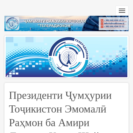
Перейти
к
Toggl
основному
navig
содержанию
Президенти Ҷумҳурии
Тоҷикистон Эмомалӣ
Раҳмон ба Амири