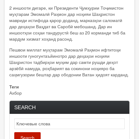
2 иншооти дигаре, ки Президенти Ҷумҳурии Тоҷикистон
муҳтарам Эмомалӣ Раҳмон дар ноҳияи Шаҳристон
мавриди истифода қарор доданд, марказҳои саломатӣ
дар деҳаҳои Ваҳдат ва Саробӣ мебошанд. Дар ин
иншоотҳои соҳаи тандурустӣ беш аз 20 корманди тиб ба
мардум хизмат хоҳанд расонд.
Пешвои миллат муҳтарам Эмомалӣ Раҳмон ифтитоҳи
иншооти гуногунтаъйинотро дар деҳаҳои ноҳияи
Шаҳристон тадбирҳои муҳим дар самти рушди деҳот
арзёбӣ намуда, роҳбарият ва сокинони ноҳияро ба
саҳмгузории бештар дар ободонии Ватан ҳидоят карданд.
Теги
Ахбор
SEARCH
Search