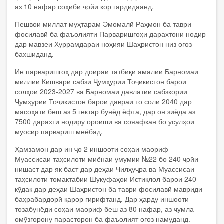
аз 10 нафар соҳиби ҷойи кор гардидаанд.
Пешвои миллат муҳтарам Эмомалӣ Раҳмон ба таври
фосилавӣ ба фаъолияти Парваришгоҳи дарахтони нодир
дар мавзеи Хуррамдараи ноҳияи Шаҳристон низ оғоз
бахшиданд.
Ин парваришгоҳ дар доираи татбиқи амалии Барномаи
миллии Кишвари сабзи Ҷумҳурии Тоҷикистон барои
солҳои 2023-2027 ва Барномаи давлатии сабзкории
Ҷумҳурии Тоҷикистон барои давраи то соли 2040 дар
масоҳати беш аз 5 гектар бунёд ёфта, дар он зиёда аз
7500 дарахти нодиру ороишӣ ва сояафкан бо усулҳои
муосир парвариш меёбад.
Ҳамзамон дар ин ҷо 2 иншооти соҳаи маориф –
Муассисаи таҳсилоти миёнаи умумии №22 бо 240 ҷойи
нишаст дар як баст дар деҳаи Чилҳуҷра ва Муассисаи
таҳсилоти томактабии Шукуфаҳои Истиқлол барои 240
кӯдак дар деҳаи Шаҳристон ба таври фосилавӣ мавриди
баҳрабардорӣ қарор гирифтанд. Дар ҳарду иншооти
тозабунёди соҳаи маориф беш аз 80 нафар, аз ҷумла
омӯзгорону парасторон ба фаъолият оғоз намуданд.