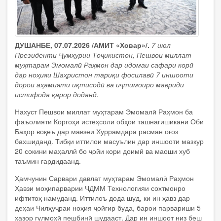
ДУШАНБЕ, 07.07.2026 /АМИТ «Ховар»/.
7 июл
Президенти Ҷумҳурии Тоҷикистон, Пешвои миллат
муҳтарам Эмомалӣ Раҳмон дар идомаи сафари корӣ
дар ноҳияи Шаҳристон тариқи фосилавӣ 7 иншооти
дорои аҳамияти иқтисодӣ ва иҷтимоиро мавриди
истифода қарор доданд.
Нахуст Пешвои миллат муҳтарам Эмомалӣ Раҳмон ба
фаъолияти Коргоҳи истеҳсоли обҳои ташнагишикани Оби
Баҳор воқеъ дар мавзеи Хуррамдара расман оғоз
бахшиданд. Тибқи иттилои масуълин дар иншооти мазкур
20 сокини маҳаллӣ бо ҷойи кори доимӣ ва маоши хуб
таъмин гардидаанд.
Ҳамчунин Сарвари давлат муҳтарам Эмомалӣ Раҳмон
Ҳавзи моҳипарварии ҶДММ Технологияи сохтмонро
ифтитоҳ намуданд. Иттилоъ дода шуд, ки ин ҳавз дар
деҳаи Чилҳуҷраи ноҳия ҷойгир буда, барои парвариши 5
ҳазор гулмоҳӣ пешбинӣ шудааст. Дар ин иншоот низ беш