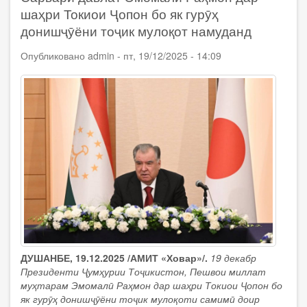
Эмомалӣ
шаҳри Токиои Ҷопон бо як гурӯҳ
Раҳмон
донишҷӯёни тоҷик мулоқот намуданд
бо
муовини
Опубликовано
admin
-
пт, 19/12/2025 - 14:09
Раиси
ҳизби
ҳокими
Либералӣ-
демократии
Ҷопон,
собиқ
Сарвазири
Ҷопон
Таро
Асо
мулоқот
намуданд
ДУШАНБЕ, 19.12.2025 /АМИТ «Ховар»/.
19 декабр
Президенти Ҷумҳурии Тоҷикистон, Пешвои миллат
муҳтарам Эмомалӣ Раҳмон дар шаҳри Токиои Ҷопон бо
як гурӯҳ донишҷӯёни тоҷик мулоқоти самимӣ доир