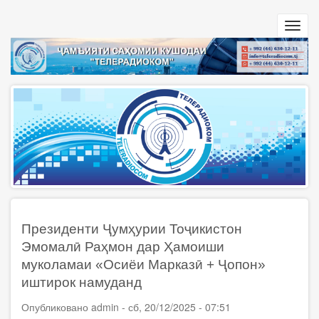
Перейти
к
Toggl
основному
navig
содержанию
Президенти Ҷумҳурии Тоҷикистон
Эмомалӣ Раҳмон дар Ҳамоиши
муколамаи «Осиёи Марказӣ + Ҷопон»
иштирок намуданд
Опубликовано
admin
-
сб, 20/12/2025 - 07:51