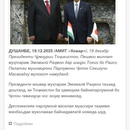
ДУШАНБЕ, 19.12.2025 /АМИТ «Ховар»/.
19 декабр
Президенти Ҷумҳурии Тоҷикистон, Пешвои миллат
муҳтарам Эмомалӣ Раҳмон дар шаҳри Токио бо Раиси
Палатаи мушовирони Парлумони Ҷопон Секигучи
Масакадзу мулоқот намуданд.
Президенти кишвар муҳтарам Эмомалӣ Раҳмон таъкид
доштанд, ки Тоҷикистон ба ҳамкории байнипарлумонӣ бо
Ҷопон таваҷҷуҳи хос зоҳир менамояд.
Дипломатияи парлумонӣ василаи муассири таҳкими
минбаъдаи муколамаи байнидавлатӣ номида шуд.
Подробнее
о
Президенти