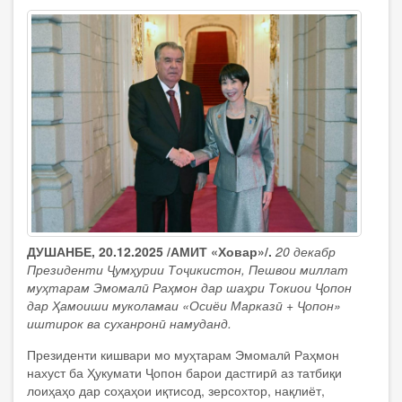
ДУШАНБЕ, 20.12.2025 /АМИТ «Ховар»/.
20 декабр
Президенти Ҷумҳурии Тоҷикистон, Пешвои миллат
муҳтарам Эмомалӣ Раҳмон дар шаҳри Токиои Ҷопон
дар Ҳамоиши муколамаи «Осиёи Марказӣ + Ҷопон»
иштирок ва суханронӣ намуданд.
Президенти кишвари мо муҳтарам Эмомалӣ Раҳмон
нахуст ба Ҳукумати Ҷопон барои дастгирӣ аз татбиқи
лоиҳаҳо дар соҳаҳои иқтисод, зерсохтор, нақлиёт,