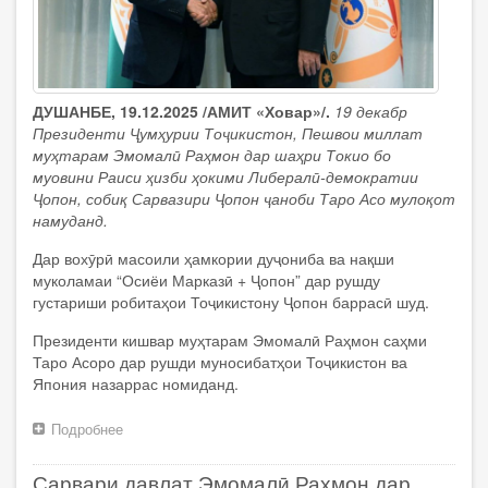
ДУШАНБЕ, 19.12.2025 /АМИТ «Ховар»/.
19 декабр
Президенти Ҷумҳурии Тоҷикистон, Пешвои миллат
муҳтарам Эмомалӣ Раҳмон дар шаҳри Токио бо
муовини Раиси ҳизби ҳокими Либералӣ-демократии
Ҷопон, собиқ Сарвазири Ҷопон ҷаноби Таро Асо мулоқот
намуданд.
Дар вохӯрӣ масоили ҳамкории дуҷониба ва нақши
муколамаи “Осиёи Марказӣ + Ҷопон” дар рушду
густариши робитаҳои Тоҷикистону Ҷопон баррасӣ шуд.
Президенти кишвар муҳтарам Эмомалӣ Раҳмон саҳми
Таро Асоро дар рушди муносибатҳои Тоҷикистон ва
Япония назаррас номиданд.
Подробнее
о
Президенти
Ҷумҳурии
Сарвари давлат Эмомалӣ Раҳмон дар
Тоҷикистон