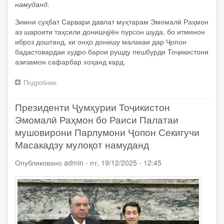
намуданд.
Зимни суҳбат Сарвари давлат муҳтарам Эмомалӣ Раҳмон
аз шароити таҳсили донишҷӯён пурсон шуда, бо итминон
иброз доштанд, ки онҳо донишу малакаи дар Ҷопон
бадастовардаи худро барои рушду пешбурди Тоҷикистони
азизамон сафарбар хоҳанд кард.
Подробнее
о
Сарвари
давлат
Президенти Ҷумҳурии Тоҷикистон
Эмомалӣ
Раҳмон
Эмомалӣ Раҳмон бо Раиси Палатаи
дар
мушовирони Парлумони Ҷопон Секигучи
шаҳри
Масакадзу мулоқот намуданд
Токиои
Ҷопон
Опубликовано
admin
-
пт, 19/12/2025 - 12:45
бо
як
гурӯҳ
донишҷӯёни
тоҷик
мулоқот
намуданд