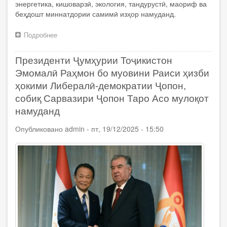
энергетика, кишоварзӣ, экология, тандурустӣ, маориф ва
беҳдошт миннатдории самимӣ изҳор намуданд.
Подробнее
о
Президенти
Ҷумҳурии
Президенти Ҷумҳурии Тоҷикистон
Тоҷикистон
Эмомалӣ
Эмомалӣ Раҳмон бо муовини Раиси ҳизби
Раҳмон
ҳокими Либералӣ-демократии Ҷопон,
дар
собиқ Сарвазири Ҷопон Таро Асо мулоқот
Ҳамоиши
муколамаи
намуданд
«Осиёи
Марказӣ
Опубликовано
admin
-
пт, 19/12/2025 - 15:50
+
Ҷопон»
иштирок
намуданд