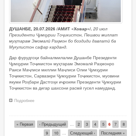
ДУШАНБЕ, 20.07.2026 /АМИТ «Ховар»/.
20 июл
Президенти Ҷумҳурии Тоҷикистон, Пешвои миллат
муҳтарам Эмомалӣ Раҳмон бо боздиди давлатӣ ба
Муғулистон сафар карданд.
Дар фурудгоҳи байналмилалии Душанбе Президенти
Ҷумҳурии Тоҷикистон муҳтарам Эмомалӣ Раҳмонро
Раиси Маҷлиси миллии Маҷлиси Олии Ҷумҳурии
Тоҷикистон, Сарвазири Ҷумҳурии Тоҷикистон, муовини
якуми Роҳбари Дастгоҳи иҷроияи Президенти Ҷумҳурии
Тоҷикистон ва дигар шахсони расмӣ гусел намуданд.
Подробнее
о
Сафари
давлатии
Президенти
Нумерация
Ҷумҳурии
Первая
« Первая
Предыдущая
‹ Предыдущий
…
Страница
2
Страница
3
Страница
4
Страница
5
Текущая
6
Страница
7
Страни
8
страниц
Тоҷикистон
страница
страница
страница
Страница
9
Страница
10
…
Следующая
Следующий ›
Последняя
Последняя »
Эмомалӣ