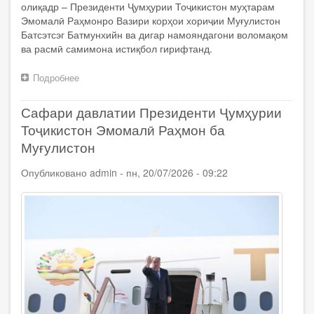
олиқадр – Президенти Ҷумҳурии Тоҷикистон муҳтарам
Эмомалӣ Раҳмонро Вазири корҳои хориҷии Муғулистон
Батсэтсэг Батмунхийн ва дигар намояндагони воломақом
ва расмӣ самимона истиқбол гирифтанд.
Подробнее
о
Президенти
Ҷумҳурии
Сафари давлатии Президенти Ҷумҳурии
Тоҷикистон
Эмомалӣ
Тоҷикистон Эмомалӣ Раҳмон ба
Раҳмон
Муғулистон
бо
сафари
Опубликовано
admin
-
пн, 20/07/2026 - 09:22
давлатӣ
вориди
шаҳри
Улан-
Батори
Муғулистон
шуданд