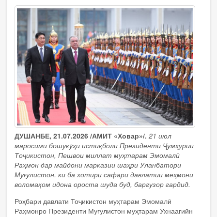
ДУШАНБЕ, 21.07.2026 /АМИТ «Ховар»/.
21 июл
маросими бошукӯҳи истиқболи Президенти Ҷумҳурии
Тоҷикистон, Пешвои миллат муҳтарам Эмомалӣ
Раҳмон дар майдони марказии шаҳри Уланбатори
Муғулистон, ки ба хотири сафари давлатии меҳмони
воломақом идона ороста шуда буд, баргузор гардид.
Роҳбари давлати Тоҷикистон муҳтарам Эмомалӣ
Раҳмонро Президенти Муғулистон муҳтарам Ухнаагийн