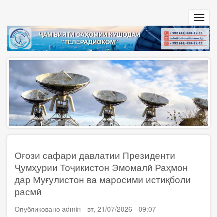
Перейти
к
Toggl
основному
navig
содержанию
Оғози сафари давлатии Президенти
Ҷумҳурии Тоҷикистон Эмомалӣ Раҳмон
дар Муғулистон ва маросими истиқболи
расмӣ
Опубликовано
admin
-
вт, 21/07/2026 - 09:07