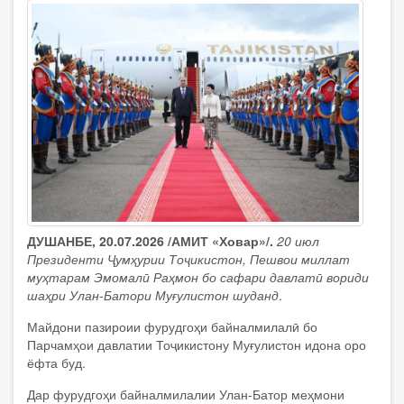
ниҳоли
дӯстӣ
шинониданд
ДУШАНБЕ, 20.07.2026 /АМИТ «Ховар»/.
20 июл
Президенти Ҷумҳурии Тоҷикистон, Пешвои миллат
муҳтарам Эмомалӣ Раҳмон бо сафари давлатӣ вориди
шаҳри Улан-Батори Муғулистон шуданд
.
Майдони пазироии фурудгоҳи байналмилалӣ бо
Парчамҳои давлатии Тоҷикистону Муғулистон идона оро
ёфта буд.
Дар фурудгоҳи байналмилалии Улан-Батор меҳмони