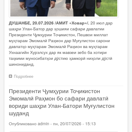
ДУШАНБЕ, 20.07.2026 /АМИТ «Ховар»/.
20 июл дар
шаҳри Улан-Батор дар ҳошияи сафари давлатии
Президенти Ҷумҳурии Тоҷикистон, Пешвои миллат
муҳтарам Эмомалӣ Раҳмон дар Муғулистон сарони
давлатҳо муҳтарам Эмомалӣ Раҳмон ва муҳтарам
Ухнаагийн Хурэлсух дар як мавзеи зебо ба хотири
таҳкими муносибатҳои дӯстию ҳамкорӣ ниҳоли дӯстӣ
шинониданд.
Подробнее
о
Cарони
давлатҳои
Президенти Ҷумҳурии Тоҷикистон
Тоҷикистон
ва
Эмомалӣ Раҳмон бо сафари давлатӣ
Муғулистон
вориди шаҳри Улан-Батори Муғулистон
Эмомалӣ
шуданд
Раҳмон
ва
Опубликовано
admin
-
пн, 20/07/2026 - 15:13
Ухнаагийн
Хурэлсух