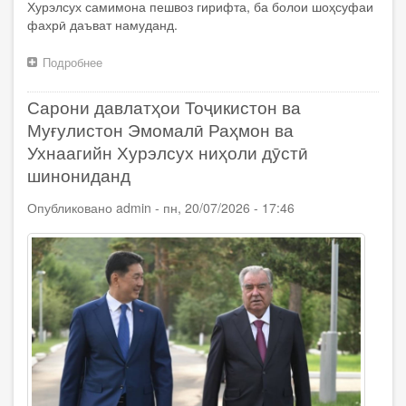
Хурэлсух самимона пешвоз гирифта, ба болои шоҳсуфаи
фахрӣ даъват намуданд.
Подробнее
о
Оғози
сафари
Cарони давлатҳои Тоҷикистон ва
давлатии
Президенти
Муғулистон Эмомалӣ Раҳмон ва
Ҷумҳурии
Ухнаагийн Хурэлсух ниҳоли дӯстӣ
Тоҷикистон
шинониданд
Эмомалӣ
Раҳмон
Опубликовано
admin
-
пн, 20/07/2026 - 17:46
дар
Муғулистон
ва
маросими
истиқболи
расмӣ